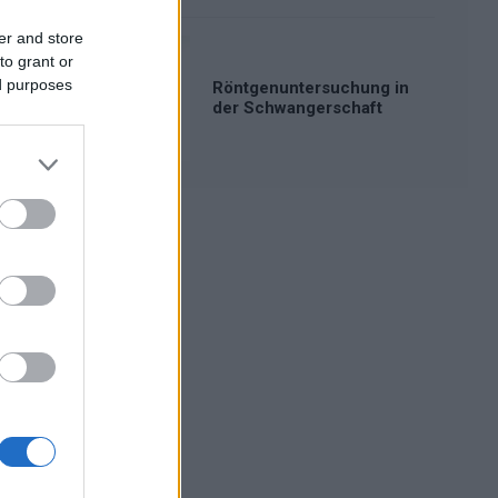
er and store
to grant or
ed purposes
Röntgenuntersuchung in
der Schwangerschaft
Werbung: