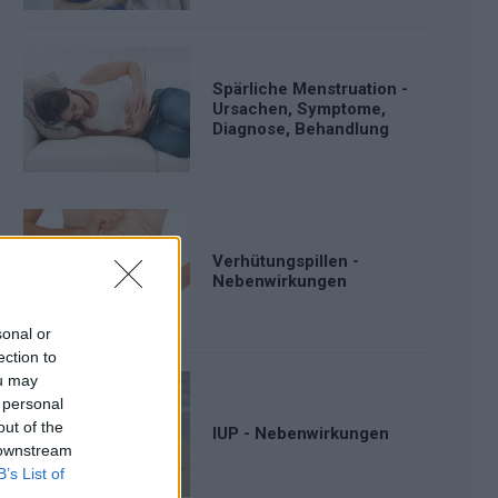
Spärliche Menstruation -
Ursachen, Symptome,
Diagnose, Behandlung
Verhütungspillen -
Nebenwirkungen
sonal or
ection to
ou may
 personal
out of the
IUP - Nebenwirkungen
 downstream
B’s List of