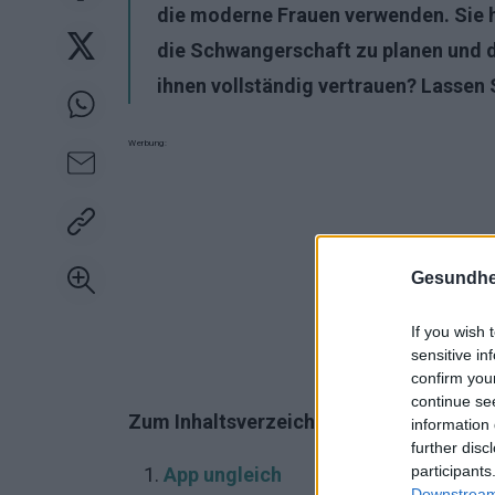
die moderne Frauen verwenden. Sie h
die Schwangerschaft zu planen und 
ihnen vollständig vertrauen? Lassen 
Werbung:
Gesundhei
If you wish 
sensitive in
confirm you
continue se
Zum Inhaltsverzeichnis:
information 
further disc
participants
App ungleich
Downstream 