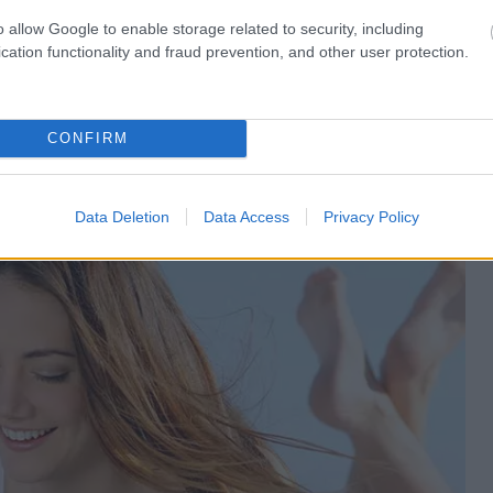
mperatur, den Zervixschleim oder Ovulationstests.
o allow Google to enable storage related to security, including
cation functionality and fraud prevention, and other user protection.
ern helfen, ihn zu erkennen, wofür sie bewährte
h die Analyse aktueller, individueller Daten sind
rlich nur, wenn der Benutzer genaue Daten eingibt.
CONFIRM
Data Deletion
Data Access
Privacy Policy