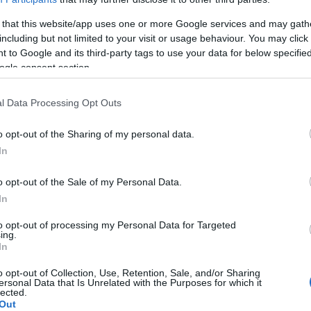
ng von Apps zur Überwachung Ihres
 that this website/app uses one or more Google services and may gath
including but not limited to your visit or usage behaviour. You may click 
 to Google and its third-party tags to use your data for below specifi
unseres Zyklus wirklich vertrauen?
ogle consent section.
 Apps zur Überwachung Ihres Menstruationszyklus
l Data Processing Opt Outs
ondere bei jüngeren Menschen, nimmt ständig zu. Es
o opt-out of the Sharing of my personal data.
In
zur Überwachung des Menstruationszyklus
auch
 das früher beliebte und oft unzuverlässige
o opt-out of the Sale of my Personal Data.
.
In
to opt-out of processing my Personal Data for Targeted
trauen? Lassen Sie uns einen genaueren Blick auf sie
ing.
In
o opt-out of Collection, Use, Retention, Sale, and/or Sharing
ersonal Data that Is Unrelated with the Purposes for which it
lected.
Out