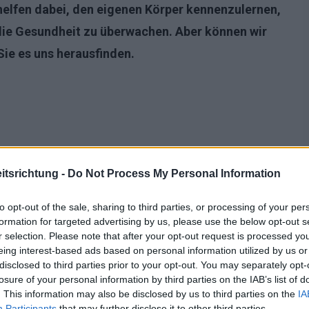
elfen dabei, den eigenen Körper kennenzulernen,
die Gesundheit zu überwachen. Aber können wir
Sie es uns herausfinden.
tsrichtung -
Do Not Process My Personal Information
to opt-out of the sale, sharing to third parties, or processing of your per
formation for targeted advertising by us, please use the below opt-out s
r selection. Please note that after your opt-out request is processed y
eing interest-based ads based on personal information utilized by us or
disclosed to third parties prior to your opt-out. You may separately opt-
losure of your personal information by third parties on the IAB’s list of
. This information may also be disclosed by us to third parties on the
IA
Participants
that may further disclose it to other third parties.