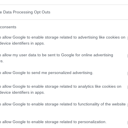
tionieren auf die gleiche Weise. Wir können sie in
ve Data Processing Opt Outs
consents
 "rosa Kalender".
o allow Google to enable storage related to advertising like cookies on
isprung
und die
fruchtbaren Tage
auf der Grundlage
evice identifiers in apps.
 basieren auf der durchschnittlichen Länge des
o allow my user data to be sent to Google for online advertising
prung 14 Tage vor der nächsten Periode stattfindet.
s.
ßig sein können - sie können sich aufgrund von
to allow Google to send me personalized advertising.
. Wichtig ist auch, dass diese Apps solche
o allow Google to enable storage related to analytics like cookies on
s ihre Vorhersagen ungenau sein können. Beispiele
evice identifiers in apps.
o allow Google to enable storage related to functionality of the website
o allow Google to enable storage related to personalization.
erwachung der realen Anzeichen der Fruchtbarkeit
.