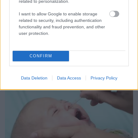
related to personalization.
I want to allow Google to enable storage
PÄDIATRISCHE LARYNGOLOGIE
related to security, including authentication
functionality and fraud prevention, and other
user protection.
Das Gehör Ihres Kindes verstehen
Das Gehör ist ein Sinn, der bei der Geburt entwickelt wird, d.h.
bereits während des Fötus, im Mutterleib, kann das Kind
Geräusche wahrnehmen. Etwa im ersten Jahr schreitet die
CONFIRM
Entwicklung dank der...
Data Deletion
Data Access
Privacy Policy