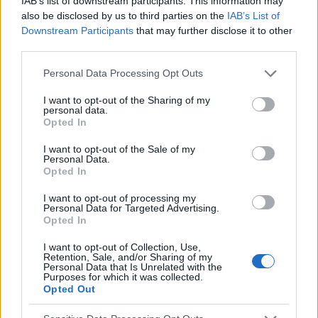
IAB’s list of downstream participants. This information may
also be disclosed by us to third parties on the
IAB’s List of
Downstream Participants
that may further disclose it to other
PÄDIATRISCHE LARYNGOLOGIE
third parties.
Rhinosinusitis bei Kindern - Behandlung
Please note that this website/app uses one or more Google
Personal Data Processing Opt Outs
services and may gather and store information including but
Die Rhinosinusitis ist eine der häufigsten Kinderkrankheiten.
not limited to your visit or usage behaviour. You may click to
I want to opt-out of the Sharing of my
Sie ist in erster Linie die Folge einer Virusinfektion und nur
personal data.
grant or deny consent to Google and its third-party tags to
ein kleiner Prozentsatz (5-13%) wird durch eine bakterielle
Opted In
use your data for below specified purposes in below Google
Superinfektion...
consent section.
I want to opt-out of the Sale of my
Personal Data.
Opted In
I want to opt-out of processing my
Personal Data for Targeted Advertising.
Opted In
I want to opt-out of Collection, Use,
Retention, Sale, and/or Sharing of my
Personal Data that Is Unrelated with the
Purposes for which it was collected.
Opted Out