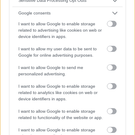
Sensitive Data Processing Opt Outs
Google consents
PÄDIATRISCHE LARYNGOLOGIE
I want to allow Google to enable storage
Larynxpapillome bei Kindern - was sind sie und wie kann
related to advertising like cookies on web or
man sich vor ihnen schützen?
device identifiers in apps.
Larynxpapillome bei Kindern sind pathologische Strukturen,
deren starke Wachstumstendenz eine direkte Bedrohung für
I want to allow my user data to be sent to
die Durchlässigkeit der Atemwege darstellt. Die Infektion
Google for online advertising purposes.
kann über die Blutbahn...
I want to allow Google to send me
personalized advertising.
I want to allow Google to enable storage
related to analytics like cookies on web or
device identifiers in apps.
I want to allow Google to enable storage
related to functionality of the website or app.
I want to allow Google to enable storage