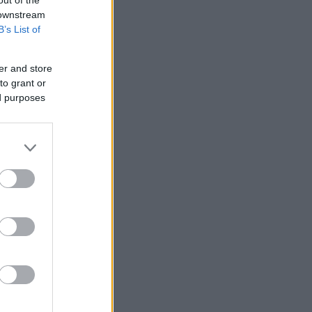
 downstream
B’s List of
er and store
to grant or
ed purposes