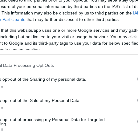
losure of your personal information by third parties on the IAB’s list of
. This information may also be disclosed by us to third parties on the
IA
Participants
that may further disclose it to other third parties.
 that this website/app uses one or more Google services and may gath
including but not limited to your visit or usage behaviour. You may click 
N
 to Google and its third-party tags to use your data for below specifi
ogle consent section.
ION EMPFIEHLT
l Data Processing Opt Outs
Alterung - ein
o opt-out of the Sharing of my personal data.
unumkehrbarer
das
In
Prozess?
Bedeuten
o opt-out of the Sale of my Personal Data.
chen
Gedächtnisprobleme
In
immer Demenz?
to opt-out of processing my Personal Data for Targeted
ing.
In