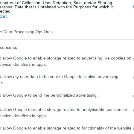
o opt-out of Collection, Use, Retention, Sale, and/or Sharing
ersonal Data that Is Unrelated with the Purposes for which it
lected.
Out
ve Data Processing Opt Outs
consents
o allow Google to enable storage related to advertising like cookies on
evice identifiers in apps.
SENIOR
o allow my user data to be sent to Google for online advertising
Wirkung von Wasabi auf das Gedächtnis älterer
s.
Menschen
to allow Google to send me personalized advertising.
Es ist erwiesen, dass das Altern das Gehirn und die
kognitiven Funktionen eines Menschen beeinträchtigt. Es ist
o allow Google to enable storage related to analytics like cookies on
jedoch bekannt, dass der Lebensstil und der Verzehr
evice identifiers in apps.
bestimmter Lebensmittel die...
o allow Google to enable storage related to functionality of the website