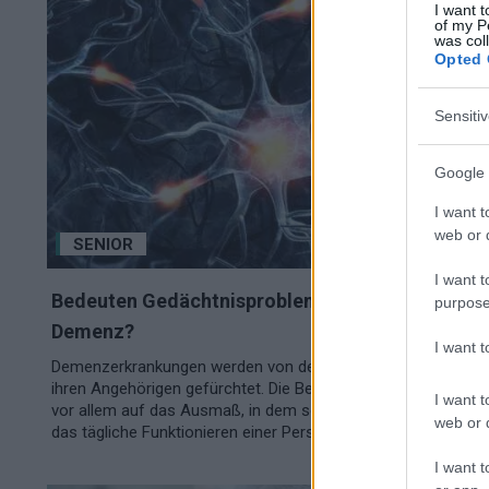
I want t
of my P
was col
Opted 
Sensiti
Google 
I want t
web or d
SENIOR
I want t
Bedeuten Gedächtnisprobleme immer
purpose
Demenz?
I want 
Demenzerkrankungen werden von den Betroffenen und
ihren Angehörigen gefürchtet. Die Besorgnis bezieht sich
I want t
vor allem auf das Ausmaß, in dem solche Erkrankungen
web or d
das tägliche Funktionieren einer Person...
I want t