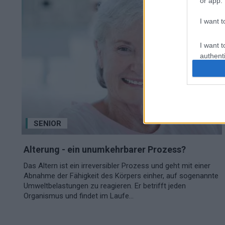
or app.
I want t
I want t
authenti
SENIOR
Alterung - ein unumkehrbarer Prozess?
Das Altern ist ein irreversibler Prozess und geht mit einer
Abnahme der Fähigkeit des Körpers einher, auf sogenannte
Umweltbelastungen zu reagieren. Er betrifft jeden
Organismus und findet im Laufe...