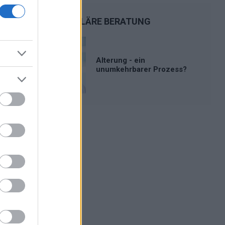
POPULÄRE BERATUNG
Alterung - ein
unumkehrbarer Prozess?
Werbung: