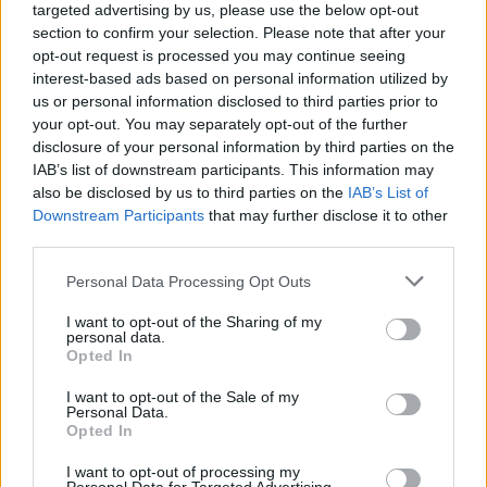
targeted advertising by us, please use the below opt-out
Interessant? Teilen sie es auf Facebook!
section to confirm your selection. Please note that after your
opt-out request is processed you may continue seeing
interest-based ads based on personal information utilized by
Möchten Sie auf dem Laufenden bleiben?
G
o
o
g
l
e
us or personal information disclosed to third parties prior to
Folgen Sie uns auf
News
your opt-out. You may separately opt-out of the further
disclosure of your personal information by third parties on the
IAB’s list of downstream participants. This information may
ZUGEHÖRIG
also be disclosed by us to third parties on the
IAB’s List of
Themen
Ernährung und herzkrankheiten
Essen gehen
Downstream Participants
that may further disclose it to other
third parties.
Häufig auswärts essen
Please note that this website/app uses one or more Google
Personal Data Processing Opt Outs
services and may gather and store information including but
Sehen Sie es auch auf
english
español
français
not limited to your visit or usage behaviour. You may click to
I want to opt-out of the Sharing of my
personal data.
grant or deny consent to Google and its third-party tags to
polskim
Opted In
use your data for below specified purposes in below Google
consent section.
I want to opt-out of the Sale of my
Personal Data.
Opted In
Quellen
I want to opt-out of processing my