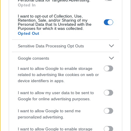
Personal Data for Targeted Advertising.
https://www.medicalnewstoday.com/articles/eating-takeout-
Opted In
too-often-may-increase-cardiovascular-risk#How-takeout-
impacts-health
I want to opt-out of Collection, Use,
Retention, Sale, and/or Sharing of my
Personal Data that Is Unrelated with the
Purposes for which it was collected.
Opted Out
Die Inhalte und Materialien auf dieser Website dienen nur zu
Bildungs- und Informationszwecken. Der Herausgeber und die
Sensitive Data Processing Opt Outs
Redaktion der Website sind nicht für die Ergebnisse ihrer
Anwendung verantwortlich. Bevor Sie Ratschläge oder Tipps auf
Google consents
der Website verwenden, ist es unbedingt erforderlich, einen Arzt
I want to allow Google to enable storage
zu konsultieren.
related to advertising like cookies on web or
device identifiers in apps.
Werbung:
I want to allow my user data to be sent to
Google for online advertising purposes.
I want to allow Google to send me
personalized advertising.
I want to allow Google to enable storage