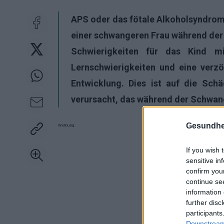
APS oder das fötale Alkoholsyndrom
einer schwangeren Frau während der 
Schwierigkeiten für das Kind mi
Lernschwierigkeiten und eine verz
Entwicklung. Dies ist auf die Sch
verursacht, das während der Schwang
Gesundhei
Werbung:
If you wish 
sensitive in
confirm you
continue se
information 
further disc
participants
Downstream 