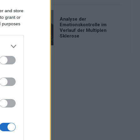
er and store
to grant or
Analyse der
ed purposes
Emotionskontrolle im
Verlauf der Multiplen
Sklerose
Werbung: