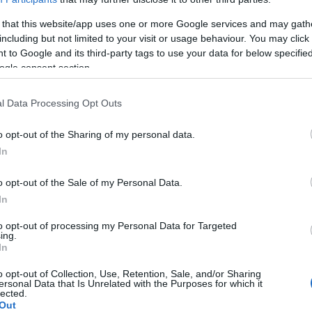
 that this website/app uses one or more Google services and may gath
n
including but not limited to your visit or usage behaviour. You may click 
 to Google and its third-party tags to use your data for below specifi
ogle consent section.
ird
für Frauen auf der ganzen Welt zu einer immer
es Alkoholkonsums während der Schwangerschaft,
l Data Processing Opt Outs
rd zu einem der drängendsten Probleme, zumal die
o opt-out of the Sharing of my personal data.
, insbesondere Bier oder Rotwein, harmlos ist. Wie das
In
e Störungen und Entwicklungsfehler durch den
o opt-out of the Sale of my Personal Data.
ht, vor allem in den ersten
drei Monaten der
In
oholkonsums während der Schwangerschaft besteht
to opt-out of processing my Personal Data for Targeted
kohol pathologische Veränderungen hervorrufen kann,
ing.
In
ung, dass eine so geringe Menge keinen Schaden
o opt-out of Collection, Use, Retention, Sale, and/or Sharing
ersonal Data that Is Unrelated with the Purposes for which it
lected.
Out
er Frauen im gebärfähigen Alter, d.h. zwischen 18 und