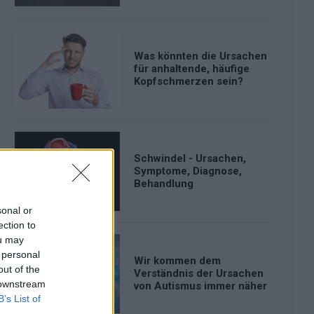
Was könnten die Ursachen
für anhaltende, häufige
Kopfschmerzen sein?
Schwindel - Ursachen,
Symptome, Diagnose,
Behandlung
sonal or
ection to
ou may
 personal
Wir kommen dem
out of the
Verständnis der Ursachen
 downstream
von Autismus immer näher
B’s List of