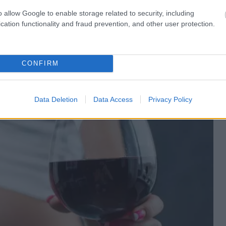
o allow Google to enable storage related to security, including
 aber wie bereits erwähnt, ist nicht auszuschließen,
cation functionality and fraud prevention, and other user protection.
en Schäden führen kann. Derzeit wird nach Faktoren
APS hinweisen, aber diese Forschung befindet sich in
.
CONFIRM
Data Deletion
Data Access
Privacy Policy