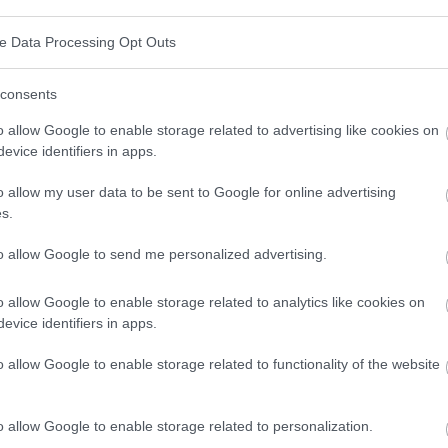
wangerschaft Alkohol getrunken haben. Je jünger die
ve Data Processing Opt Outs
er Alkoholkonsum während der Schwangerschaft - ein
uen mit höherer Bildung (33%) und bei 'alltäglichen'
consents
o allow Google to enable storage related to advertising like cookies on
evice identifiers in apps.
n Syndrom körperlicher und geistiger Anomalien, die
o allow my user data to be sent to Google for online advertising
 Ethanol hat starke teratogene Eigenschaften und eine
s.
u durchdringen. Darüber hinaus verursacht es eine
to allow Google to send me personalized advertising.
esse, die zu schweren und tiefgreifenden
(manchmal sogar stärker als bei Drogenkonsum).
o allow Google to enable storage related to analytics like cookies on
evice identifiers in apps.
 von Frauen gestellte Frage, wie viel Alkohol in der
o allow Google to enable storage related to functionality of the website
nn. Die Auswirkungen des Alkoholkonsums hängen
dem Entwicklungsstadium des Embryos ab. Es gilt die
o allow Google to enable storage related to personalization.
it einer
Hirnschädigung
umso größer ist, je mehr