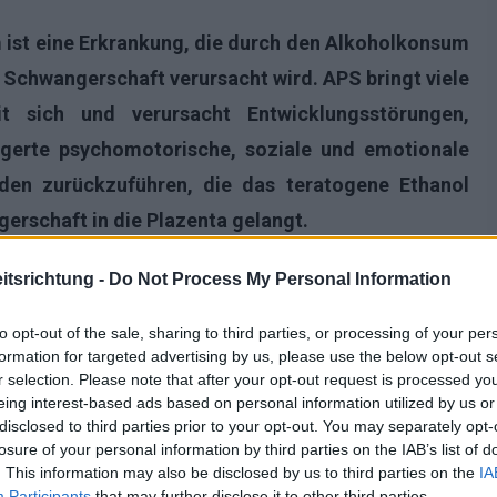
 ist eine Erkrankung, die durch den Alkoholkonsum
Schwangerschaft verursacht wird. APS bringt viele
t sich und verursacht Entwicklungsstörungen,
ögerte psychomotorische, soziale und emotionale
äden zurückzuführen, die das teratogene Ethanol
erschaft in die Plazenta gelangt.
tsrichtung -
Do Not Process My Personal Information
to opt-out of the sale, sharing to third parties, or processing of your per
formation for targeted advertising by us, please use the below opt-out s
r selection. Please note that after your opt-out request is processed y
eing interest-based ads based on personal information utilized by us or
disclosed to third parties prior to your opt-out. You may separately opt-
losure of your personal information by third parties on the IAB’s list of
. This information may also be disclosed by us to third parties on the
IA
Participants
that may further disclose it to other third parties.