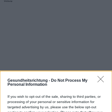
Werbung:
Gesundheitsrichtung -
Do Not Process My
Personal Information
Interessant? Teilen sie es auf Facebook!
If you wish to opt-out of the sale, sharing to third parties, or
processing of your personal or sensitive information for
targeted advertising by us, please use the below opt-out
Möchten Sie auf dem Laufenden bleiben?
G
o
o
g
l
e