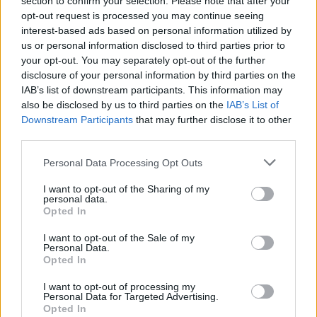
section to confirm your selection. Please note that after your
Folgen Sie uns auf
News
opt-out request is processed you may continue seeing
interest-based ads based on personal information utilized by
us or personal information disclosed to third parties prior to
ZUGEHÖRIG
your opt-out. You may separately opt-out of the further
Themen
Essgewohnheiten
Gesund-ernähren
disclosure of your personal information by third parties on the
IAB’s list of downstream participants. This information may
Nährstoffe
also be disclosed by us to third parties on the
IAB’s List of
Downstream Participants
that may further disclose it to other
Sehen Sie es auch auf
english
español
français
third parties.
polskim
Please note that this website/app uses one or more Google
Personal Data Processing Opt Outs
services and may gather and store information including but
not limited to your visit or usage behaviour. You may click to
I want to opt-out of the Sharing of my
personal data.
grant or deny consent to Google and its third-party tags to
Opted In
use your data for below specified purposes in below Google
Quellen
consent section.
I want to opt-out of the Sale of my
Agata Soroczyńska - klinische und sportliche
Personal Data.
Opted In
Ernährungsberaterin 1. Ciborowska H.: Rudnicka A., Diätetik.
1. https://ncez.pzh.gov.pl/wp-content/uploads/2021/03/Talerz-
I want to opt-out of processing my
Personal Data for Targeted Advertising.
Zdrowego-Zywienia-Zalecenia-1.pdf
Opted In
2. https://www.pzh.gov.pl/normy-zywienia-2024/