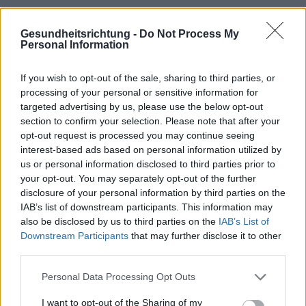
Gesundheitsrichtung -
Do Not Process My
Personal Information
If you wish to opt-out of the sale, sharing to third parties, or
processing of your personal or sensitive information for
targeted advertising by us, please use the below opt-out
section to confirm your selection. Please note that after your
opt-out request is processed you may continue seeing
Interessant? Teilen sie es auf Facebook!
interest-based ads based on personal information utilized by
us or personal information disclosed to third parties prior to
your opt-out. You may separately opt-out of the further
Möchten Sie auf dem Laufenden bleiben?
G
o
o
g
l
e
disclosure of your personal information by third parties on the
Folgen Sie uns auf
News
IAB’s list of downstream participants. This information may
also be disclosed by us to third parties on the
IAB’s List of
Downstream Participants
that may further disclose it to other
ZUGEHÖRIG
third parties.
Themen
Lieferung
Lieferung durch covid
Please note that this website/app uses one or more Google
Personal Data Processing Opt Outs
services and may gather and store information including but
Pandemie-geburt
Schwangerschaft
not limited to your visit or usage behaviour. You may click to
I want to opt-out of the Sharing of my