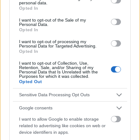
personal data.
grant or deny consent to Google and its third-party tags to
Opted In
Sehen Sie es auch auf
english
español
français
use your data for below specified purposes in below Google
consent section.
polskim
I want to opt-out of the Sale of my
Personal Data.
Opted In
I want to opt-out of processing my
Personal Data for Targeted Advertising.
Quellen
Opted In
1.Positionspapier der Polnischen Gesellschaft der Gynäkologen
I want to opt-out of Collection, Use,
und Geburtshelfer zur Impfung von Schwangeren gegen
Retention, Sale, and/or Sharing of my
COVID19 (Wrocław 26.04.2021). 2.Empfehlungen des
Personal Data that Is Unrelated with the
Purposes for which it was collected.
Gesundheitsministeriums zur Möglichkeit von Familiengeburten
Opted Out
unter den Bedingungen der COVID-19-Epidemie in Polen
(16.09.2021). 3.Empfehlungen des Gesundheitsministeriums
zum Känguruhen von Kindern durch eine Begleitperson während
Sensitive Data Processing Opt Outs
der Entbindung per Kaiserschnitt (16.09.2021).
Google consents
I want to allow Google to enable storage
related to advertising like cookies on web or
Die Inhalte und Materialien auf dieser Website dienen nur zu
device identifiers in apps.
Bildungs- und Informationszwecken. Der Herausgeber und die
Redaktion der Website sind nicht für die Ergebnisse ihrer