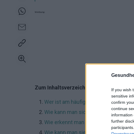
Werbung:
Gesundhei
Zum Inhaltsverzeichnis:
If you wish 
sensitive in
Wer ist am häufigsten betroffen?
confirm you
continue se
Wie kann man sich vor ihr schützen?
information 
further disc
Wie erkennt man sie?
participants
Wie kann man sie behandeln?
Downstream 