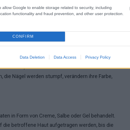
o allow Google to enable storage related to security, including
cation functionality and fraud prevention, and other user protection.
oto ojoimages
CONFIRM
e und juckende Haut
. Die Läsionen treten
en und fünften Zeh auf. Im fortgeschrittenen
Data Deletion
Data Access
Privacy Policy
lender Haut, Schmerzen und Brennen an den
, die Nägel werden stumpf, verändern ihre Farbe,
araten in Form von Creme, Salbe oder Gel behandelt.
f die betroffene Haut aufgetragen werden, bis die