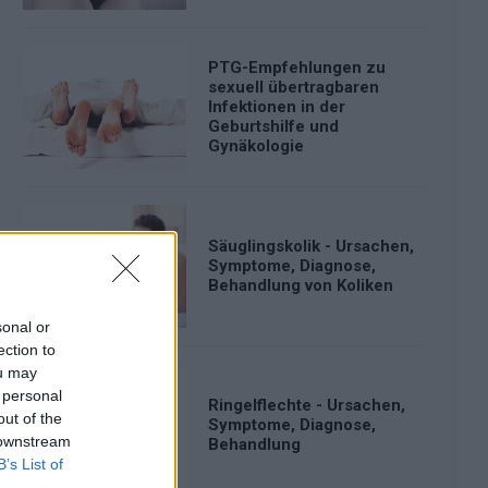
PTG-Empfehlungen zu
sexuell übertragbaren
Infektionen in der
Geburtshilfe und
Gynäkologie
Säuglingskolik - Ursachen,
Symptome, Diagnose,
Behandlung von Koliken
sonal or
ection to
ou may
 personal
Ringelflechte - Ursachen,
out of the
Symptome, Diagnose,
 downstream
Behandlung
B’s List of