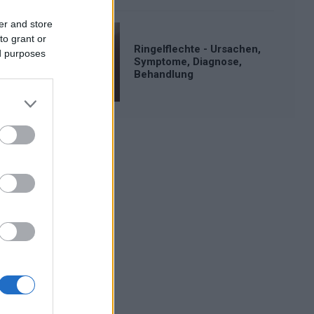
er and store
to grant or
Ringelflechte - Ursachen,
ed purposes
Symptome, Diagnose,
Behandlung
Werbung: