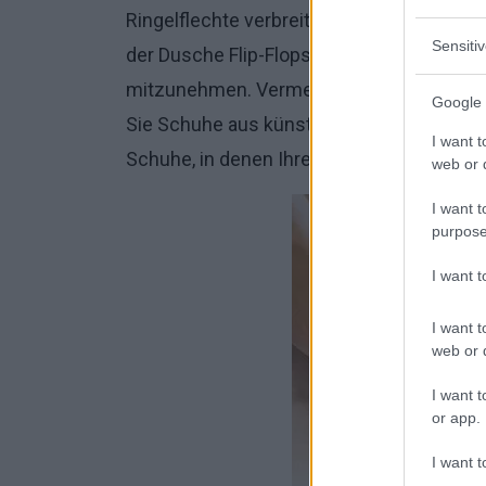
Ringelflechte verbreitet sich durch direkt
Sensiti
der Dusche Flip-Flops zu tragen und ein 
mitzunehmen. Vermeiden Sie das Tragen 
Google 
Sie Schuhe aus künstlichen Materialien, d
I want t
Schuhe, in denen Ihre Füße übermäßig sc
web or d
I want t
purpose
I want 
I want t
web or d
I want t
or app.
I want t