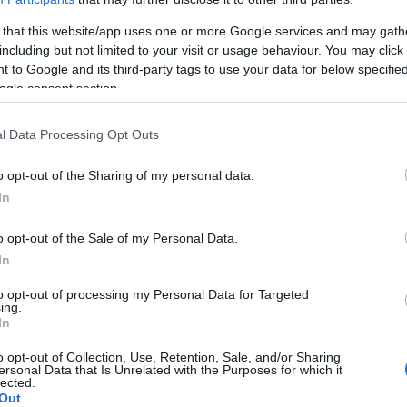
 that this website/app uses one or more Google services and may gath
including but not limited to your visit or usage behaviour. You may click 
e Krankheit eine der
peinlichsten
ist und wir es
 to Google and its third-party tags to use your data for below specifi
ein Feuer. Sie wird Menschen zugeschrieben, die die
ogle consent section.
d sie jeden treffen kann, nur eine kleine
l Data Processing Opt Outs
o opt-out of the Sharing of my personal data.
offen?
In
o opt-out of the Sale of my Personal Data.
nd einer nachlassenden Immunität zu. Männer sind
In
 Pilzerregern stärker ausgesetzt sind und ihre Schuhe
to opt-out of processing my Personal Data for Targeted
Luftfeuchtigkeit und Temperatur begünstigen
ing.
In
o opt-out of Collection, Use, Retention, Sale, and/or Sharing
ersonal Data that Is Unrelated with the Purposes for which it
en schützen?
lected.
Out