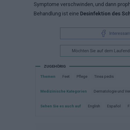
Symptome verschwinden, und dann prophy
Behandlung ist eine
Desinfektion des Sc
Interessan
Möchten Sie auf dem Laufende
ZUGEHÖRIG
Themen
Feet
Pflege
Tinea pedis
Medizinische Kategorien
Dermatologie und Ve
Sehen Sie es auch auf
english
español