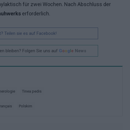
laktisch für zwei Wochen. Nach Abschluss der
huhwerks
erforderlich.
t? Teilen sie es auf Facebook!
n bleiben? Folgen Sie uns auf
G
o
o
g
l
e
News
nerologie
Tinea pedis
français
polskim