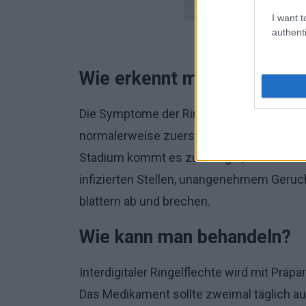
I want t
authenti
F
Wie erkennt man sie?
Die Symptome der Ringelflechte sind
rot
normalerweise zuerst zwischen dem viert
Stadium kommt es zu rissiger, sich schä
infizierten Stellen, unangenehmem Geruch
blättern ab und brechen.
Wie kann man behandeln?
Interdigitaler Ringelflechte wird mit Präp
Das Medikament sollte zweimal täglich au