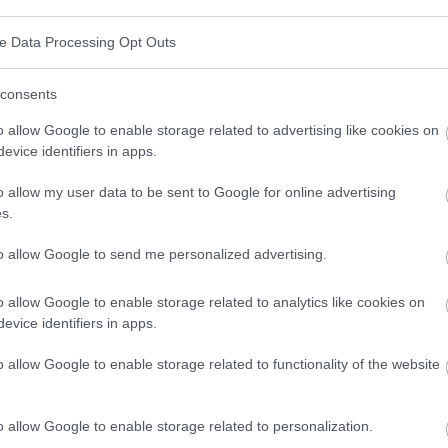
en
Hautkontakt
. Daher ist es wichtig, am Pool und in
ve Data Processing Opt Outs
separates Handtuch oder eine Nagelschere
von engen, schlecht belüfteten Schuhen. Vermeiden
consents
ie keine ausreichende Belüftung zulassen, oder
o allow Google to enable storage related to advertising like cookies on
hwitzen.
evice identifiers in apps.
o allow my user data to be sent to Google for online advertising
s.
to allow Google to send me personalized advertising.
o allow Google to enable storage related to analytics like cookies on
evice identifiers in apps.
o allow Google to enable storage related to functionality of the website
o allow Google to enable storage related to personalization.