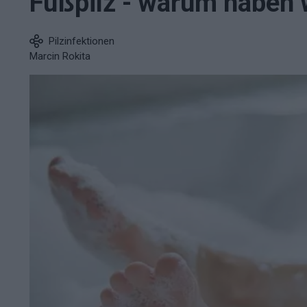
Fußpilz - warum haben w
Pilzinfektionen
Marcin Rokita