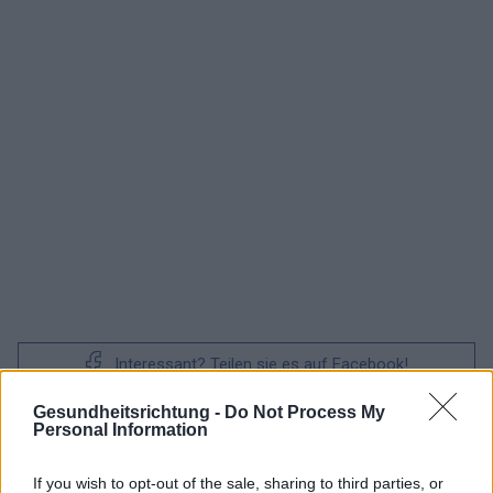
Interessant? Teilen sie es auf Facebook!
Gesundheitsrichtung -
Do Not Process My
Personal Information
Möchten Sie auf dem Laufenden bleiben?
G
o
o
g
l
e
Folgen Sie uns auf
News
If you wish to opt-out of the sale, sharing to third parties, or