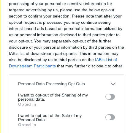
processing of your personal or sensitive information for
ZUGEHÖRIG
targeted advertising by us, please use the below opt-out
section to confirm your selection. Please note that after your
Themen
Betrieb
Defekt
Gaumenspalte
Gene
opt-out request is processed you may continue seeing
Kind
interest-based ads based on personal information utilized by
us or personal information disclosed to third parties prior to
your opt-out. You may separately opt-out of the further
Sehen Sie es auch auf
english
español
français
disclosure of your personal information by third parties on the
polskim
IAB’s list of downstream participants. This information may
also be disclosed by us to third parties on the
IAB’s List of
Downstream Participants
that may further disclose it to other
third parties.
Quellen
Please note that this website/app uses one or more Google
Personal Data Processing Opt Outs
services and may gather and store information including but
Bilińska M., Osmola K. Lippen-Kiefer-Gaumenspalte -
not limited to your visit or usage behaviour. You may click to
I want to opt-out of the Sharing of my
Risikofaktoren, pränatale Diagnose und gesundheitliche
personal data.
grant or deny consent to Google and its third-party tags to
Folgen. "Gynaecologia Polska" 2015, Nr. 86, S. 862-866.
Opted In
Matthews-Brzozowska T., Cudziło D. Behandlung von Lippen-
use your data for below specified purposes in below Google
Kiefer-Gaumenspalten-Patienten mit Oberkieferhypoplasie - ein
consent section.
I want to opt-out of the Sale of my
FallberichtBehandlung von Lippen-Kiefer-Gaumenspalten-
Personal Data.
Patienten mit Oberkieferhypoplasie - eine Fallstudie. "Pediatria
Opted In
Polska" 2011, vol. 86, iss. 2, pp. 186-189.