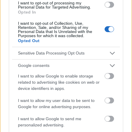
I want to opt-out of processing my
Personal Data for Targeted Advertising.
Opted In
Die Inhalte und Materialien auf dieser Website dienen nur zu
I want to opt-out of Collection, Use,
Retention, Sale, and/or Sharing of my
Bildungs- und Informationszwecken. Der Herausgeber und die
Personal Data that Is Unrelated with the
Redaktion der Website sind nicht für die Ergebnisse ihrer
Purposes for which it was collected.
Anwendung verantwortlich. Bevor Sie Ratschläge oder Tipps auf
Opted Out
der Website verwenden, ist es unbedingt erforderlich, einen Arzt
zu konsultieren.
Sensitive Data Processing Opt Outs
Google consents
Werbung:
I want to allow Google to enable storage
related to advertising like cookies on web or
device identifiers in apps.
I want to allow my user data to be sent to
Google for online advertising purposes.
I want to allow Google to send me
personalized advertising.