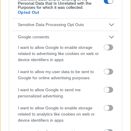
Redaktion der Website sind nicht für die Ergebnisse ihrer
Personal Data that Is Unrelated with the
Purposes for which it was collected.
Anwendung verantwortlich. Bevor Sie Ratschläge oder Tipps auf
Opted Out
der Website verwenden, ist es unbedingt erforderlich, einen Arzt
zu konsultieren.
Sensitive Data Processing Opt Outs
Google consents
Werbung:
I want to allow Google to enable storage
related to advertising like cookies on web or
device identifiers in apps.
I want to allow my user data to be sent to
Google for online advertising purposes.
I want to allow Google to send me
personalized advertising.
I want to allow Google to enable storage
related to analytics like cookies on web or
device identifiers in apps.