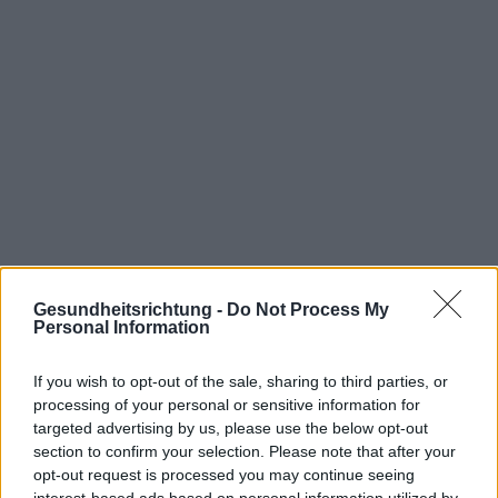
Gesundheitsrichtung -
Do Not Process My
Personal Information
Interessant? Teilen sie es auf Facebook!
If you wish to opt-out of the sale, sharing to third parties, or
processing of your personal or sensitive information for
targeted advertising by us, please use the below opt-out
Möchten Sie auf dem Laufenden bleiben?
G
o
o
g
l
e
section to confirm your selection. Please note that after your
Folgen Sie uns auf
News
opt-out request is processed you may continue seeing
interest-based ads based on personal information utilized by