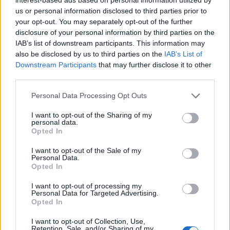
us or personal information disclosed to third parties prior to
ZUGEHÖRIG
your opt-out. You may separately opt-out of the further
Themen
Diät
Gewichtsabnahme
Krebs
disclosure of your personal information by third parties on the
IAB’s list of downstream participants. This information may
also be disclosed by us to third parties on the
IAB’s List of
Sehen Sie es auch auf
english
español
français
Downstream Participants
that may further disclose it to other
third parties.
polskim
Please note that this website/app uses one or more Google
Personal Data Processing Opt Outs
services and may gather and store information including but
not limited to your visit or usage behaviour. You may click to
I want to opt-out of the Sharing of my
personal data.
Quellen
grant or deny consent to Google and its third-party tags to
Opted In
use your data for below specified purposes in below Google
Jarosz M., Sajór I.: Żywienie chorych z nowotworami,
consent section.
I want to opt-out of the Sale of my
Wydawnictwo Lekarskie PZWL, Warszawa 2012, Rogulska A.:
Personal Data.
Postępowanie dietetyczne w niedożywieniu, Wydawnictwo
Opted In
Lekarskie PZWL, Warszawa 2011.
I want to opt-out of processing my
Personal Data for Targeted Advertising.
Opted In
Die Inhalte und Materialien auf dieser Website dienen nur zu
I want to opt-out of Collection, Use,
Bildungs- und Informationszwecken. Der Herausgeber und die
Retention, Sale, and/or Sharing of my