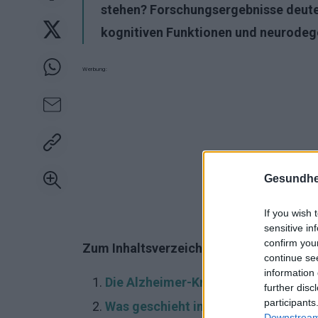
stehen? Forschungsergebnisse deuten
kognitiven Funktionen und neurodege
Werbung:
Gesundhei
If you wish 
sensitive in
confirm you
Zum Inhaltsverzeichnis:
continue se
information 
Die Alzheimer-Krankheit - ein wach
further disc
participants
Was geschieht im Gehirn während d
Downstream 