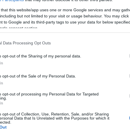
 ergeben?
 that this website/app uses one or more Google services and may gath
 wichtig sein?
including but not limited to your visit or usage behaviour. You may click 
 to Google and its third-party tags to use your data for below specifi
ogle consent section.
l Data Processing Opt Outs
tudien
o opt-out of the Sharing of my personal data.
In
m Körper mit der Entwicklung der Alzheimer-Krankheit
o opt-out of the Sale of my Personal Data.
In
n Veröffentlichungen über neurodegenerative
ufiger gestellt.
to opt-out of processing my Personal Data for Targeted
ing.
In
aben einen möglichen Zusammenhang zwischen der
o opt-out of Collection, Use, Retention, Sale, and/or Sharing
n Leistungsfähigkeit
aufgezeigt. Die Ergebnisse
ersonal Data that Is Unrelated with the Purposes for which it
lected.
iedrigere Konzentrationen dieses Elements mit
Out