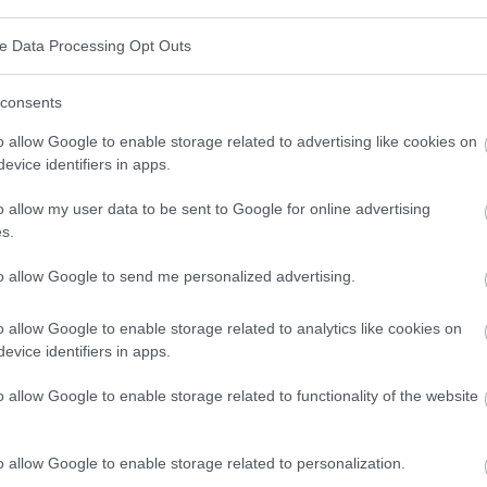
e für die Alzheimer-Krankheit charakteristisch sind,
ve Data Processing Opt Outs
consents
 ein wachsendes Problem
o allow Google to enable storage related to advertising like cookies on
evice identifiers in apps.
ines der größten Gesundheitsprobleme der Medizin.
re zehn Millionen Menschen davon betroffen, und
o allow my user data to be sent to Google for online advertising
s.
erung der Bevölkerung zu.
to allow Google to send me personalized advertising.
iedene
Formen der Demenz, darunter die Alzheimer-
d Menschen
betreffen. Die Zahl der Patienten wird in
o allow Google to enable storage related to analytics like cookies on
evice identifiers in apps.
eigen, was direkt mit den demografischen
o allow Google to enable storage related to functionality of the website
o allow Google to enable storage related to personalization.