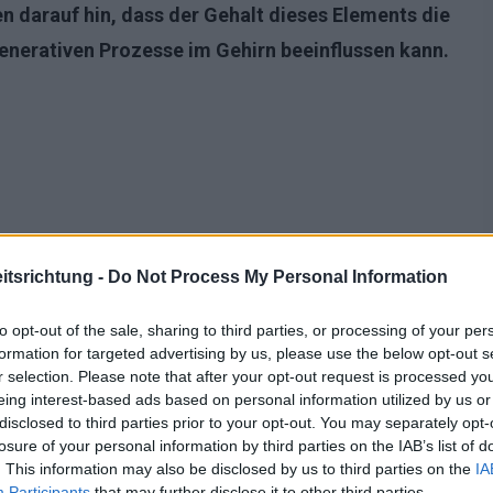
 darauf hin, dass der Gehalt dieses Elements die
nerativen Prozesse im Gehirn beeinflussen kann.
tsrichtung -
Do Not Process My Personal Information
to opt-out of the sale, sharing to third parties, or processing of your per
formation for targeted advertising by us, please use the below opt-out s
r selection. Please note that after your opt-out request is processed y
eing interest-based ads based on personal information utilized by us or
disclosed to third parties prior to your opt-out. You may separately opt-
sendes Problem
losure of your personal information by third parties on the IAB’s list of
. This information may also be disclosed by us to third parties on the
IA
er Alzheimer-Krankheit?
Participants
that may further disclose it to other third parties.