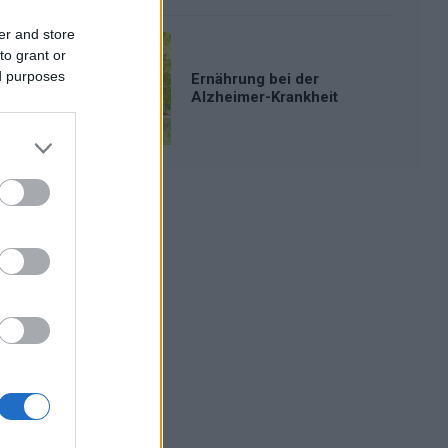
er and store
to grant or
ed purposes
Ernährung bei der
Alzheimer-Krankheit
Werbung: