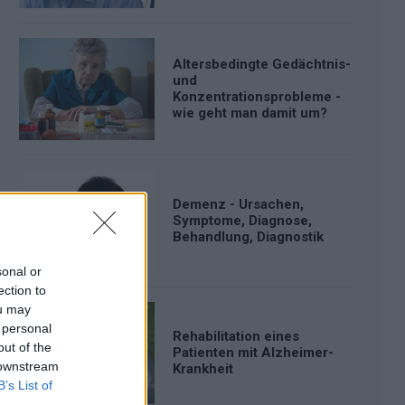
Altersbedingte Gedächtnis-
und
Konzentrationsprobleme -
wie geht man damit um?
Demenz - Ursachen,
Symptome, Diagnose,
Behandlung, Diagnostik
sonal or
ection to
ou may
 personal
Rehabilitation eines
out of the
Patienten mit Alzheimer-
 downstream
Krankheit
B’s List of