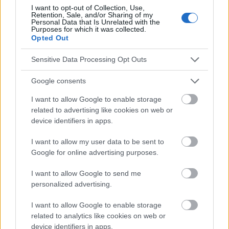
I want to opt-out of Collection, Use,
Empfehlungen für die Behandlung von Schwindel in der
Retention, Sale, and/or Sharing of my
ambulanten Praxis. Practical Neurology 2013; 5(74); 8-16
Personal Data that Is Unrelated with the
Purposes for which it was collected.
Opted Out
Sensitive Data Processing Opt Outs
Die Inhalte und Materialien auf dieser Website dienen nur zu
Bildungs- und Informationszwecken. Der Herausgeber und die
Google consents
Redaktion der Website sind nicht für die Ergebnisse ihrer
Anwendung verantwortlich. Bevor Sie Ratschläge oder Tipps auf
I want to allow Google to enable storage
der Website verwenden, ist es unbedingt erforderlich, einen Arzt
related to advertising like cookies on web or
zu konsultieren.
device identifiers in apps.
I want to allow my user data to be sent to
Werbung:
Google for online advertising purposes.
I want to allow Google to send me
personalized advertising.
I want to allow Google to enable storage
related to analytics like cookies on web or
device identifiers in apps.