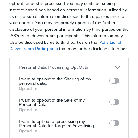
opt-out request is processed you may continue seeing
interest-based ads based on personal information utilized by
ZUGEHÖRIG
us or personal information disclosed to third parties prior to
your opt-out. You may separately opt-out of the further
Themen
Ein gefühl von schwindel im kopf
disclosure of your personal information by third parties on the
IAB’s list of downstream participants. This information may
Hormonelle veränderungen
Kopf
Schilddrüse
also be disclosed by us to third parties on the
IAB’s List of
Schwindel
Downstream Participants
that may further disclose it to other
third parties.
Sehen Sie es auch auf
english
español
français
Please note that this website/app uses one or more Google
Personal Data Processing Opt Outs
services and may gather and store information including but
polskim
not limited to your visit or usage behaviour. You may click to
I want to opt-out of the Sharing of my
personal data.
grant or deny consent to Google and its third-party tags to
Opted In
use your data for below specified purposes in below Google
consent section.
I want to opt-out of the Sale of my
Quellen
Personal Data.
Opted In
Miśkiewicz - Orczyk K., Lisowska G., Kajdaniuk D., Wojtulek M.
2020 Kann die Hashimoto-Thyreoiditis Schwindel verursachen?
I want to opt-out of processing my
Personal Data for Targeted Advertising.
https://journals.viamedica.pl/endokrynologia_polska/article/view/EP.
Opted In
Berkowicz T., Domitrz I., KalinowskaŁyszczarz A., Kozubski W.,
Ryglewicz D., Sienkiewicz-Jarosz H., Prusiński A.: