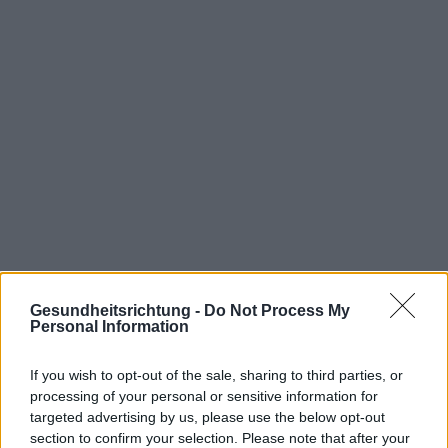
Gesundheitsrichtung -
Do Not Process My
Personal Information
Interessant? Teilen sie es auf Facebook!
If you wish to opt-out of the sale, sharing to third parties, or
processing of your personal or sensitive information for
targeted advertising by us, please use the below opt-out
Möchten Sie auf dem Laufenden bleiben?
G
o
o
g
l
e
section to confirm your selection. Please note that after your
Folgen Sie uns auf
News