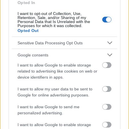
Nowicki R. et al, Atopic dermatitis - current therapeutic
Opted In
guidelines. Expertenposition der Sektion Dermatologie der
Polnischen Gesellschaft für Allergie und der Sektion Allergie der
I want to opt-out of Collection, Use,
Polnischen Gesellschaft für Dermatologie, Physician PG, 1/2015.
Retention, Sale, and/or Sharing of my
Personal Data that Is Unrelated with the
5. Tatka A., Pawliczak R., Does diet matter in atopic dermatitis?
Purposes for which it was collected.
Opted Out
https://www.eczemacouncil.org/assets/docs/global-report-on-
atopic-dermatitis-2022.pdf
Sensitive Data Processing Opt Outs
https://www.alergia-astma-
immunologia.pl/2019_24_4/AAI_04_2019_1369_karczewska.pd
f
Google consents
http://www.nowapediatria.pl/wp-
I want to allow Google to enable storage
content/uploads/2018/03/np_2017_114-122.pdf
https://www.researchgate.net/publication/296687104_Atopow
related to advertising like cookies on web or
e_zapalenie_skory_-
device identifiers in apps.
_aktualne_wytyczne_terapeutyczne_Stanowisko_ekspertow_Se
kcji_Dermatologicznej_Polskiego_Towarzystwa_Alergologiczn
I want to allow my user data to be sent to
ego_i_Sekcji_Alergologicznej_Polskiego_Towarzystwa_Dermat
Google for online advertising purposes.
ologi
https://www.termedia.pl/Czy-dieta-ma-znaczenie-w-atopowym-
I want to allow Google to send me
zapaleniu-skory-,123,47070,1,0.html
personalized advertising.
https://aestheticcosmetology.com/wp-
content/uploads/2019/01/ke2017.5-3.pdf
I want to allow Google to enable storage