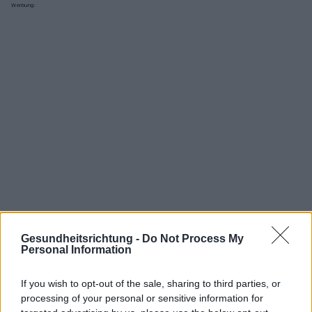
Werbung:
Gesundheitsrichtung -
Do Not Process My
Personal Information
Interessant? Teilen sie es auf Facebook!
If you wish to opt-out of the sale, sharing to third parties, or
processing of your personal or sensitive information for
Möchten Sie auf dem Laufenden bleiben?
G
o
o
g
l
e