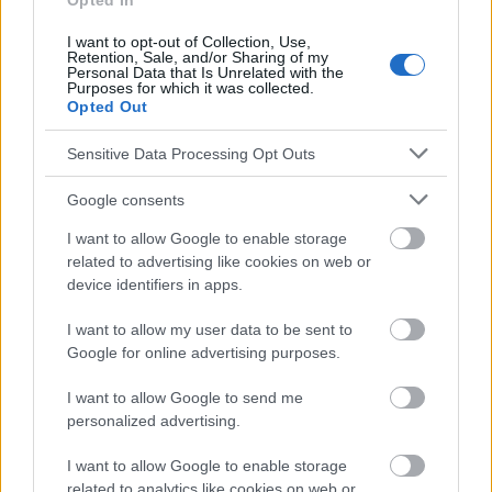
Opted In
Die Inhalte und Materialien auf dieser Website dienen nur zu
I want to opt-out of Collection, Use,
Retention, Sale, and/or Sharing of my
Bildungs- und Informationszwecken. Der Herausgeber und die
Personal Data that Is Unrelated with the
Redaktion der Website sind nicht für die Ergebnisse ihrer
Purposes for which it was collected.
Anwendung verantwortlich. Bevor Sie Ratschläge oder Tipps auf
Opted Out
der Website verwenden, ist es unbedingt erforderlich, einen Arzt
zu konsultieren.
Sensitive Data Processing Opt Outs
Google consents
Werbung:
I want to allow Google to enable storage
related to advertising like cookies on web or
device identifiers in apps.
I want to allow my user data to be sent to
Google for online advertising purposes.
I want to allow Google to send me
personalized advertising.
I want to allow Google to enable storage
related to analytics like cookies on web or