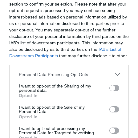
Folgen Sie uns auf
News
section to confirm your selection. Please note that after your
opt-out request is processed you may continue seeing
interest-based ads based on personal information utilized by
ZUGEHÖRIG
us or personal information disclosed to third parties prior to
Themen
Anästhesie
Behandlung
your opt-out. You may separately opt-out of the further
disclosure of your personal information by third parties on the
Entfernung der mandeln
Hypertrophie der tonsillen
IAB’s list of downstream participants. This information may
also be disclosed by us to third parties on the
IAB’s List of
Sehen Sie es auch auf
english
español
français
Downstream Participants
that may further disclose it to other
third parties.
polskim
Please note that this website/app uses one or more Google
Personal Data Processing Opt Outs
services and may gather and store information including but
not limited to your visit or usage behaviour. You may click to
I want to opt-out of the Sharing of my
personal data.
grant or deny consent to Google and its third-party tags to
Quellen
Opted In
use your data for below specified purposes in below Google
consent section.
Larsen R.: Anästhesiologie. Band 1. edra urban & partner.
I want to opt-out of the Sale of my
Wrocław 2019 Fleisher L. A., Roizen M. F.: Anaesthesiologie in
Personal Data.
Opted In
der klinischen Praxis. Krankheitsentitäten von A bis Z. Elsevier
Urban & Partner. Wrocław 2014.
I want to opt-out of processing my
Personal Data for Targeted Advertising.