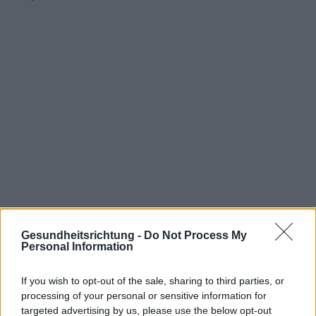
Gesundheitsrichtung -
Do Not Process My
Personal Information
Interessant? Teilen sie es auf Facebook!
If you wish to opt-out of the sale, sharing to third parties, or
processing of your personal or sensitive information for
Möchten Sie auf dem Laufenden bleiben?
G
o
o
g
l
e
targeted advertising by us, please use the below opt-out