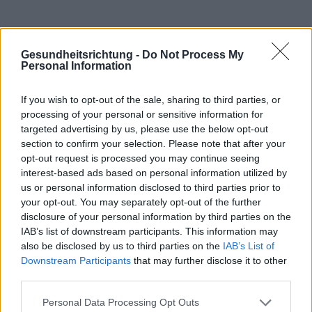
Gesundheitsrichtung -
Do Not Process My
Personal Information
If you wish to opt-out of the sale, sharing to third parties, or
Interessant? Teilen sie es auf Facebook!
processing of your personal or sensitive information for
targeted advertising by us, please use the below opt-out
section to confirm your selection. Please note that after your
Möchten Sie auf dem Laufenden bleiben?
G
o
o
g
l
e
opt-out request is processed you may continue seeing
Folgen Sie uns auf
News
interest-based ads based on personal information utilized by
us or personal information disclosed to third parties prior to
your opt-out. You may separately opt-out of the further
ZUGEHÖRIG
disclosure of your personal information by third parties on the
IAB’s list of downstream participants. This information may
Themen
Bluthochdruck
Messung des drucks
also be disclosed by us to third parties on the
IAB’s List of
Unterschätzen sie den druck nicht
Downstream Participants
that may further disclose it to other
third parties.
Sehen Sie es auch auf
english
español
français
Please note that this website/app uses one or more Google
Personal Data Processing Opt Outs