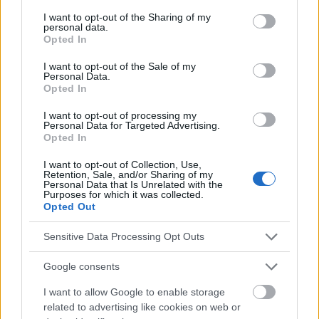
services and may gather and store information including but
polskim
not limited to your visit or usage behaviour. You may click to
I want to opt-out of the Sharing of my
personal data.
grant or deny consent to Google and its third-party tags to
Opted In
use your data for below specified purposes in below Google
consent section.
I want to opt-out of the Sale of my
Quellen
Personal Data.
Opted In
https://www.medicalnewstoday.com/articles/150109?
I want to opt-out of processing my
utm_source=chatgpt.com
Personal Data for Targeted Advertising.
https://pmc.ncbi.nlm.nih.gov/articles/PMC8030549/
Opted In
https://www.who.int/news-room/fact-
sheets/detail/hypertension?utm_source=chatgpt.com
I want to opt-out of Collection, Use,
Retention, Sale, and/or Sharing of my
Personal Data that Is Unrelated with the
Purposes for which it was collected.
Opted Out
Die Inhalte und Materialien auf dieser Website dienen nur zu
Bildungs- und Informationszwecken. Der Herausgeber und die
Sensitive Data Processing Opt Outs
Redaktion der Website sind nicht für die Ergebnisse ihrer
Anwendung verantwortlich. Bevor Sie Ratschläge oder Tipps auf
Google consents
der Website verwenden, ist es unbedingt erforderlich, einen Arzt
I want to allow Google to enable storage
zu konsultieren.
related to advertising like cookies on web or