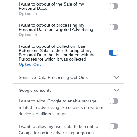
consent section.
I want to opt-out of the Sale of my
Quellen
Personal Data.
Opted In
https://www.psychiatriapolska.pl/Climate-depression-Critical-
I want to opt-out of processing my
analysis-of-the-concept,127900,0,1.html
Personal Data for Targeted Advertising.
Opted In
I want to opt-out of Collection, Use,
Retention, Sale, and/or Sharing of my
Die Inhalte und Materialien auf dieser Website dienen nur zu
Personal Data that Is Unrelated with the
Purposes for which it was collected.
Bildungs- und Informationszwecken. Der Herausgeber und die
Opted Out
Redaktion der Website sind nicht für die Ergebnisse ihrer
Anwendung verantwortlich. Bevor Sie Ratschläge oder Tipps auf
Sensitive Data Processing Opt Outs
der Website verwenden, ist es unbedingt erforderlich, einen Arzt
zu konsultieren.
Google consents
I want to allow Google to enable storage
Werbung:
related to advertising like cookies on web or
device identifiers in apps.
I want to allow my user data to be sent to
Google for online advertising purposes.