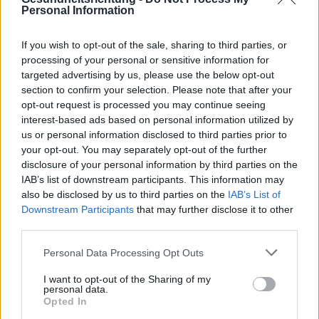
Personal Information
If you wish to opt-out of the sale, sharing to third parties, or
Interessant? Teilen sie es auf Facebook!
processing of your personal or sensitive information for
targeted advertising by us, please use the below opt-out
section to confirm your selection. Please note that after your
Möchten Sie auf dem Laufenden bleiben?
G
o
o
g
l
e
opt-out request is processed you may continue seeing
Folgen Sie uns auf
News
interest-based ads based on personal information utilized by
us or personal information disclosed to third parties prior to
your opt-out. You may separately opt-out of the further
ZUGEHÖRIG
disclosure of your personal information by third parties on the
IAB’s list of downstream participants. This information may
Themen
Depression - klinisch
Geistige-gesundheit
also be disclosed by us to third parties on the
IAB’s List of
Klimakatastrophe
Klimastress
Klimatief
Symptome
Downstream Participants
that may further disclose it to other
third parties.
Sehen Sie es auch auf
english
español
français
Please note that this website/app uses one or more Google
Personal Data Processing Opt Outs
services and may gather and store information including but
polskim
not limited to your visit or usage behaviour. You may click to
I want to opt-out of the Sharing of my
personal data.
grant or deny consent to Google and its third-party tags to
Opted In
use your data for below specified purposes in below Google