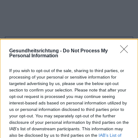
Interessant? Teilen sie es auf Facebook!
Gesundheitsrichtung -
Do Not Process My
Personal Information
Möchten Sie auf dem Laufenden bleiben?
G
o
o
g
l
e
Folgen Sie uns auf
News
If you wish to opt-out of the sale, sharing to third parties, or
processing of your personal or sensitive information for
targeted advertising by us, please use the below opt-out
ZUGEHÖRIG
section to confirm your selection. Please note that after your
Themen
Ausgleichsplattform
Funktionstests
Saldo
opt-out request is processed you may continue seeing
interest-based ads based on personal information utilized by
Schwindel
Stabilität
Ungleichgewichte
us or personal information disclosed to third parties prior to
your opt-out. You may separately opt-out of the further
Sehen Sie es auch auf
english
español
français
disclosure of your personal information by third parties on the
IAB’s list of downstream participants. This information may
polskim
also be disclosed by us to third parties on the
IAB’s List of