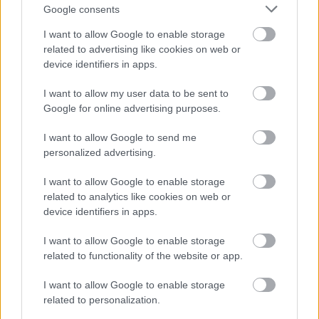
Google consents
Die Inhalte und Materialien auf dieser Website dienen nur zu
Bildungs- und Informationszwecken. Der Herausgeber und die
I want to allow Google to enable storage
Redaktion der Website sind nicht für die Ergebnisse ihrer
related to advertising like cookies on web or
Anwendung verantwortlich. Bevor Sie Ratschläge oder Tipps auf
device identifiers in apps.
der Website verwenden, ist es unbedingt erforderlich, einen Arzt
zu konsultieren.
I want to allow my user data to be sent to
Google for online advertising purposes.
Werbung:
I want to allow Google to send me
personalized advertising.
I want to allow Google to enable storage
related to analytics like cookies on web or
device identifiers in apps.
I want to allow Google to enable storage
related to functionality of the website or app.
I want to allow Google to enable storage
related to personalization.