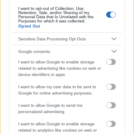
Sehen Sie es auch auf
english
español
français
I want to opt-out of Collection, Use,
Retention, Sale, and/or Sharing of my
polskim
Personal Data that Is Unrelated with the
Purposes for which it was collected.
Opted Out
Die Inhalte und Materialien auf dieser Website dienen nur zu
Sensitive Data Processing Opt Outs
Bildungs- und Informationszwecken. Der Herausgeber und die
Redaktion der Website sind nicht für die Ergebnisse ihrer
Google consents
Anwendung verantwortlich. Bevor Sie Ratschläge oder Tipps auf
der Website verwenden, ist es unbedingt erforderlich, einen Arzt
I want to allow Google to enable storage
zu konsultieren.
related to advertising like cookies on web or
device identifiers in apps.
Werbung:
I want to allow my user data to be sent to
Google for online advertising purposes.
I want to allow Google to send me
personalized advertising.
I want to allow Google to enable storage
related to analytics like cookies on web or