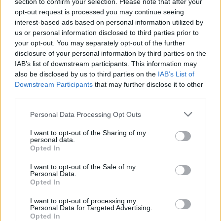
section to confirm your selection. Please note that after your
opt-out request is processed you may continue seeing
interest-based ads based on personal information utilized by
us or personal information disclosed to third parties prior to
your opt-out. You may separately opt-out of the further
disclosure of your personal information by third parties on the
IAB’s list of downstream participants. This information may
also be disclosed by us to third parties on the
IAB’s List of
Downstream Participants
that may further disclose it to other
third parties.
Interessant? Teilen sie es auf Facebook!
Please note that this website/app uses one or more Google
Personal Data Processing Opt Outs
services and may gather and store information including but
Möchten Sie auf dem Laufenden bleiben?
G
o
o
g
l
e
not limited to your visit or usage behaviour. You may click to
I want to opt-out of the Sharing of my
personal data.
Folgen Sie uns auf
News
grant or deny consent to Google and its third-party tags to
Opted In
use your data for below specified purposes in below Google
consent section.
I want to opt-out of the Sale of my
ZUGEHÖRIG
Personal Data.
Opted In
Themen
Iup
Kupfereinlage
I want to opt-out of processing my
Langzeit-empfängnisverhütung
Personal Data for Targeted Advertising.
Opted In