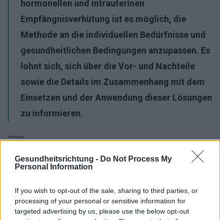
hormonellen und intrauterinen
Empfängnisverhütung ist es möglich, die
Methode an die individuellen Bedürfnisse und
gesundheitlichen Bedingungen anzupassen. Es
lohnt sich, sich über die Vor- und Nachteile
sowie die Details im Zusammenhang mit dem
Einsetzen und der Anwendung dieser Lösungen
zu informieren.
Werbung:
Gesundheitsrichtung -
Do Not Process My
Personal Information
If you wish to opt-out of the sale, sharing to third parties, or
processing of your personal or sensitive information for
targeted advertising by us, please use the below opt-out