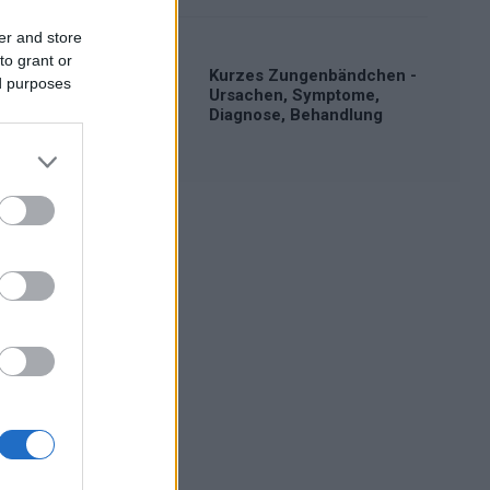
er and store
to grant or
Kurzes Zungenbändchen -
ed purposes
Ursachen, Symptome,
Diagnose, Behandlung
Werbung: