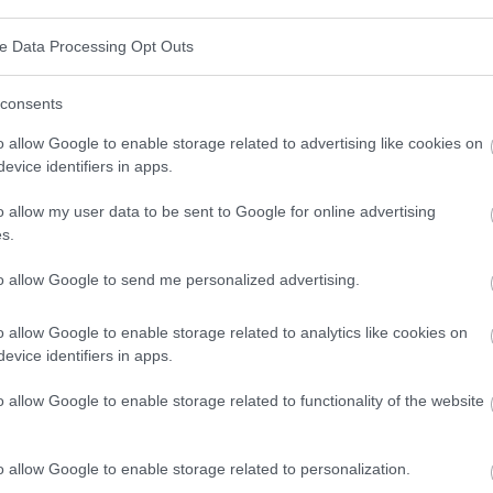
 tritt häufiger bei Männern auf.
ve Data Processing Opt Outs
consents
siko beitragen
, sind: Rauchen (erhöht das Risiko um
o allow Google to enable storage related to advertising like cookies on
von hochprozentigem Alkohol, schlechte
evice identifiers in apps.
angel (Vitamin A, E, Eisenmangel), chronische
o allow my user data to be sent to Google for online advertising
ende Füllung, Virusinfektionen (HPV, EBV),
s.
, Asbest), präkanzeröse Erkrankungen (Leukoplakie,
to allow Google to send me personalized advertising.
o allow Google to enable storage related to analytics like cookies on
dkrebs kann es geben?
evice identifiers in apps.
o allow Google to enable storage related to functionality of the website
um Beispiel Schwellungen, Verdickungen oder
en wollen. Es kann zu
Schmerzen und Unbehagen
o allow Google to enable storage related to personalization.
zu Bewegungseinschränkungen der Zunge,