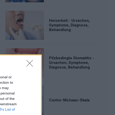
Heiserkeit - Ursachen,
Symptome, Diagnose,
Behandlung
Pilzbedingte Stomatitis -
Ursachen, Symptome,
Diagnose, Behandlung
sonal or
ection to
ou may
 personal
out of the
Centor-McIsaac-Skala
 downstream
B’s List of