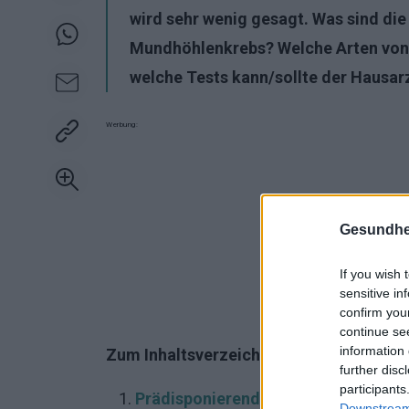
wird sehr wenig gesagt. Was sind die
Mundhöhlenkrebs? Welche Arten von 
welche Tests kann/sollte der Hausar
Werbung:
Gesundhei
If you wish 
sensitive in
confirm you
continue se
information 
Zum Inhaltsverzeichnis:
further disc
participants
Prädisponierende Faktoren
Downstream 