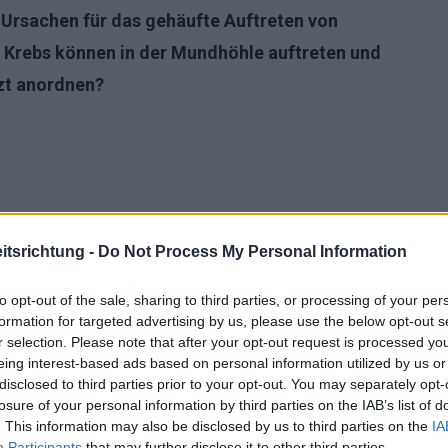
 Ursachen für das gehäufte Auftreten von
Krebs können in der Mundhöhle auftreten und
zt anordnen?
tsrichtung -
Do Not Process My Personal Information
to opt-out of the sale, sharing to third parties, or processing of your per
formation for targeted advertising by us, please use the below opt-out s
r selection. Please note that after your opt-out request is processed y
eing interest-based ads based on personal information utilized by us or
disclosed to third parties prior to your opt-out. You may separately opt-
losure of your personal information by third parties on the IAB’s list of
. This information may also be disclosed by us to third parties on the
IA
Participants
that may further disclose it to other third parties.