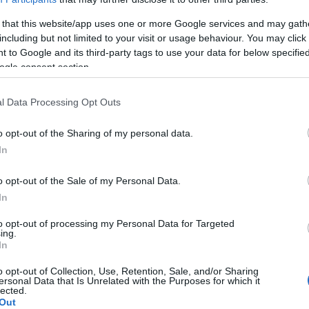
höhlenkrebs sein?
 that this website/app uses one or more Google services and may gath
including but not limited to your visit or usage behaviour. You may click 
 to Google and its third-party tags to use your data for below specifi
ogle consent section.
l Data Processing Opt Outs
o opt-out of the Sharing of my personal data.
iedenen Gewebearten, was bedeutet, dass hier
In
nen, darunter
Plattenepithelkarzinome
,
Lymphome
,
n Speicheldrüsen und Zahntumore. Das Neoplasma
o opt-out of the Sale of my Personal Data.
In
 (der so genannten exophytischen Form) über eine
hytische Form), bis hin zu einer Kombination aus
to opt-out of processing my Personal Data for Targeted
ing.
 das Plattenepithelkarzinom. Was die Lokalisation
In
ufigsten auf der
Zunge
, in der Regel im vorderen Teil
o opt-out of Collection, Use, Retention, Sale, and/or Sharing
ersonal Data that Is Unrelated with the Purposes for which it
 Das Risiko, an Mundkrebs zu erkranken, steigt bei
lected.
Out