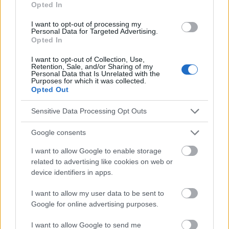
Opted In
Rowland, L. P. Merritt Neurology(2008)
I want to opt-out of processing my
Personal Data for Targeted Advertising.
Opted In
Die Inhalte und Materialien auf dieser Website dienen nur zu
I want to opt-out of Collection, Use,
Bildungs- und Informationszwecken. Der Herausgeber und die
Retention, Sale, and/or Sharing of my
Redaktion der Website sind nicht für die Ergebnisse ihrer
Personal Data that Is Unrelated with the
Purposes for which it was collected.
Anwendung verantwortlich. Bevor Sie Ratschläge oder Tipps auf
Opted Out
der Website verwenden, ist es unbedingt erforderlich, einen Arzt
zu konsultieren.
Sensitive Data Processing Opt Outs
Google consents
Werbung:
I want to allow Google to enable storage
related to advertising like cookies on web or
device identifiers in apps.
I want to allow my user data to be sent to
Google for online advertising purposes.
I want to allow Google to send me