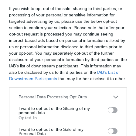
Interessant? Teilen sie es auf Facebook!
If you wish to opt-out of the sale, sharing to third parties, or
processing of your personal or sensitive information for
targeted advertising by us, please use the below opt-out
Möchten Sie auf dem Laufenden bleiben?
G
o
o
g
l
e
section to confirm your selection. Please note that after your
Folgen Sie uns auf
News
opt-out request is processed you may continue seeing
interest-based ads based on personal information utilized by
ZUGEHÖRIG
us or personal information disclosed to third parties prior to
your opt-out. You may separately opt-out of the further
Themen
Hemifazialer spasmus
Knieganglion neurlagia
disclosure of your personal information by third parties on the
IAB’s list of downstream participants. This information may
Lingual-pharyngeale neuralgie
Trigeminusneuralgie
also be disclosed by us to third parties on the
IAB’s List of
Vaskulär-neuraler konflikt
Downstream Participants
that may further disclose it to other
third parties.
Sehen Sie es auch auf
english
español
français
Please note that this website/app uses one or more Google
Personal Data Processing Opt Outs
services and may gather and store information including but
polskim
not limited to your visit or usage behaviour. You may click to
I want to opt-out of the Sharing of my
personal data.
grant or deny consent to Google and its third-party tags to
Opted In
use your data for below specified purposes in below Google
consent section.
I want to opt-out of the Sale of my
Quellen
Personal Data.