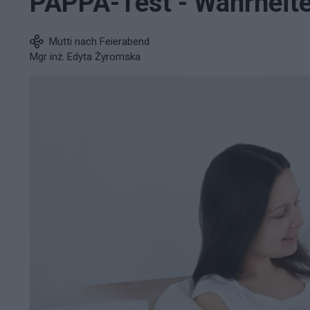
PAPPA-Test - Wahrheit
Mutti nach Feierabend
Mgr inż. Edyta Żyromska