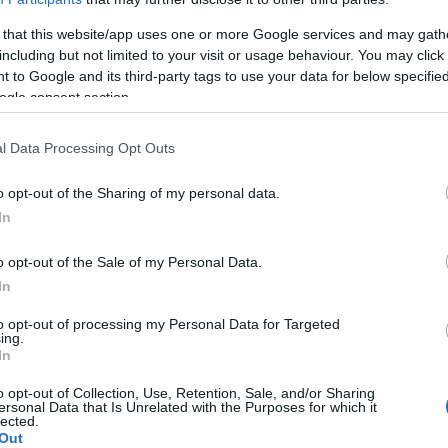
herheit über die Gesundheit des Babys?
 that this website/app uses one or more Google services and may gath
sen Test?
including but not limited to your visit or usage behaviour. You may click 
 to Google and its third-party tags to use your data for below specifi
ivaten Test?
ogle consent section.
l Data Processing Opt Outs
o opt-out of the Sharing of my personal data.
as beinhaltet er?
In
e Test
, der im ersten Trimester der Schwangerschaft
o opt-out of the Sale of my Personal Data.
ich um einen
völlig nicht-invasiven
Test handelt - d.h.
In
lnde Baby dar. Der PAPPA-Test gilt als der Test, mit
to opt-out of processing my Personal Data for Targeted
ing.
erkannt werden können. Bei diesem Test wird der
In
ten Kryptoren darin zu bestimmen. Das Blut für den
o opt-out of Collection, Use, Retention, Sale, and/or Sharing
ersonal Data that Is Unrelated with the Purposes for which it
 der 11. Schwangerschaftswoche und 13 Wochen
lected.
Out
men. Warum ist das so wichtig? Dies ist der