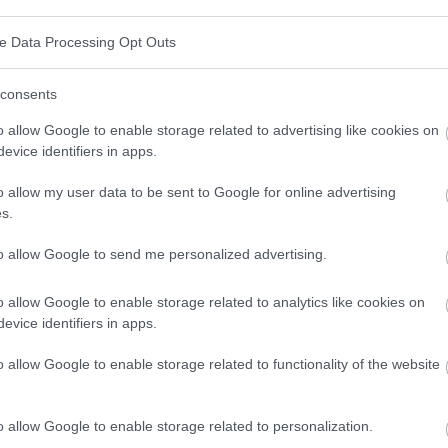
r Kryptorenkonzentration, wenn das Fehlerrisiko am
ve Data Processing Opt Outs
 der
PAPPA-Test mit dem US-Test kombiniert
hen 11 Wochen und 13 Wochen und 6 Tagen sind die
consents
asenbein am besten sichtbar und werden bei der
o allow Google to enable storage related to advertising like cookies on
evice identifiers in apps.
gezogen. Der PAPPA-Test wird aufgrund der
r Mutter auch als 'Doppeltest' bezeichnet.
o allow my user data to be sent to Google for online advertising
s.
des PAPPA-Kryptors und des freien Beta-Einheits-
to allow Google to send me personalized advertising.
n immer von einem Arzt interpretiert werden! Wichtig
d, pränatale Tests durchzuführen
. Ärzte, die eine
o allow Google to enable storage related to analytics like cookies on
evice identifiers in apps.
ierte Ausbildung absolviert und die Prüfung
Register aufgeführt. Diese Ärzte sind befugt, ein
o allow Google to enable storage related to functionality of the website
 der Grundlage der nach der Blutuntersuchung
o allow Google to enable storage related to personalization.
isse die Berechnung des Basisrisikos und des