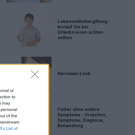
Lebensmittelvergiftung -
worauf Sie bei
Urlaubsreisen achten
sollten
Karnevals-Look
sonal or
ection to
ou may
Fieber ohne andere
 personal
Symptome - Ursachen,
out of the
Symptome, Diagnose,
 downstream
Behandlung
B’s List of