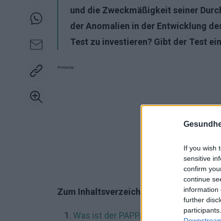
und die Zweckmäßigkeit seiner Durchf
der Anomalien in der Entwicklung des
Test zu investieren? Gibt der Test e
Werbung:
Gesundhei
If you wish 
sensitive in
confirm you
continue se
information 
Zum Inhaltsverzeichnis:
further disc
participants
Was ist der PAPPA-Test? Was beinhalt
Downstream 