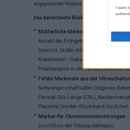
angepassten Risikos für die einzelne Pati
I want t
authenti
Das berechnete Risiko berücksichtigt M
Mütterliche Merkmale
- ethnische Zug
Anzahl der Frühgeburten (zwischen 16
Gewicht, Größe, Informationen über di
Krankheiten - Diabetes, Bluthochdruck,
Präeklampsie in der Familie, Methode d
Fetale Merkmale aus der Ultraschall
Schwangerschaftsalter, Diagnose (lebend
Parietal-Sitz-Länge (CRL), Nackentrans
Plazenta (Vorder-/Rückwand, hoch/tief,
Marker für Chromosomenstörungen
-
Durchfluss der Trikuspidalklappe,