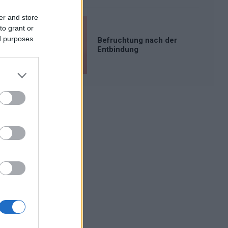
er and store
to grant or
ed purposes
Befruchtung nach der
Entbindung
Werbung: