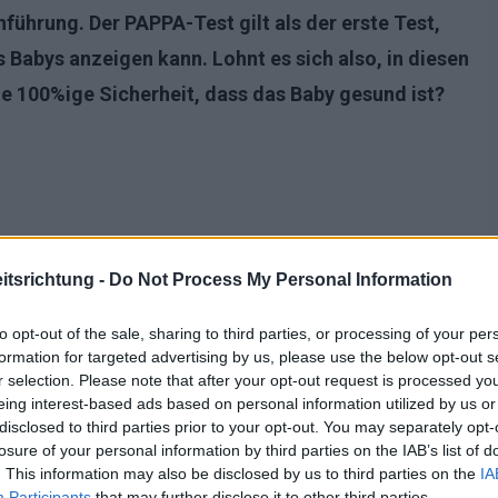
ührung. Der PAPPA-Test gilt als der erste Test,
 Babys anzeigen kann. Lohnt es sich also, in diesen
ine 100%ige Sicherheit, dass das Baby gesund ist?
tsrichtung -
Do Not Process My Personal Information
to opt-out of the sale, sharing to third parties, or processing of your per
formation for targeted advertising by us, please use the below opt-out s
r selection. Please note that after your opt-out request is processed y
eing interest-based ads based on personal information utilized by us or
disclosed to third parties prior to your opt-out. You may separately opt-
losure of your personal information by third parties on the IAB’s list of
. This information may also be disclosed by us to third parties on the
IA
et er?
Participants
that may further disclose it to other third parties.