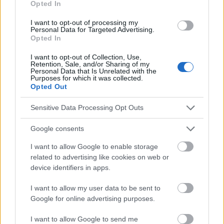
Opted In
noworodka
I want to opt-out of processing my
Personal Data for Targeted Advertising.
Opted In
Die Inhalte und Materialien auf dieser Website dienen nur zu
I want to opt-out of Collection, Use,
Bildungs- und Informationszwecken. Der Herausgeber und die
Retention, Sale, and/or Sharing of my
Redaktion der Website sind nicht für die Ergebnisse ihrer
Personal Data that Is Unrelated with the
Purposes for which it was collected.
Anwendung verantwortlich. Bevor Sie Ratschläge oder Tipps auf
Opted Out
der Website verwenden, ist es unbedingt erforderlich, einen Arzt
zu konsultieren.
Sensitive Data Processing Opt Outs
Google consents
Werbung:
I want to allow Google to enable storage
related to advertising like cookies on web or
device identifiers in apps.
I want to allow my user data to be sent to
Google for online advertising purposes.
I want to allow Google to send me