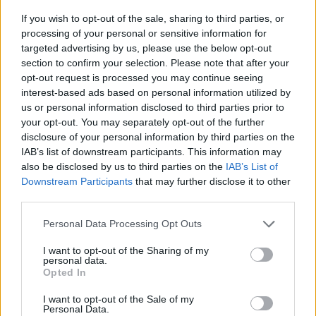
Themen
If you wish to opt-out of the sale, sharing to third parties, or
processing of your personal or sensitive information for
Auswirkungen des coronavirus auf die schwangerschaft
targeted advertising by us, please use the below opt-out
Coronavirus-a-schwangerschaft
section to confirm your selection. Please note that after your
opt-out request is processed you may continue seeing
Covid-19-a-schwangerschaft
interest-based ads based on personal information utilized by
us or personal information disclosed to third parties prior to
Sehen Sie es auch auf
english
español
français
your opt-out. You may separately opt-out of the further
disclosure of your personal information by third parties on the
polskim
IAB’s list of downstream participants. This information may
also be disclosed by us to third parties on the
IAB’s List of
Downstream Participants
that may further disclose it to other
third parties.
Quellen
Please note that this website/app uses one or more Google
Personal Data Processing Opt Outs
services and may gather and store information including but
https://www.polsatnews.pl/wiadomosc/2020-03-
not limited to your visit or usage behaviour. You may click to
I want to opt-out of the Sharing of my
05/koronawirus-a-ciaza-naukowcy-przeprowadzili-badania/
personal data.
grant or deny consent to Google and its third-party tags to
Opted In
https://www.gov.pl/web/zdrowie/co-musisz-wiedziec-o-
use your data for below specified purposes in below Google
koronawirusie
consent section.
I want to opt-out of the Sale of my
https://zdrowie.radiozet.pl/Ciaza-i-dziecko/Ciaza-i-
Personal Data.
porod/Koronawirus-a-ciaza-i-porod-czy-matka-moze-zarazic-