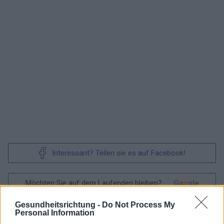
Interessant? Teilen sie es auf Facebook!
Möchten Sie auf dem Laufenden bleiben?
G
o
o
g
l
e
Folgen Sie uns auf
News
Gesundheitsrichtung -
Do Not Process My
Personal Information
ZUGEHÖRIG