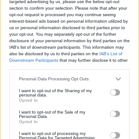
targeted advertising by us, please use the below opt-out
section to confirm your selection. Please note that after your
opt-out request is processed you may continue seeing
Interessant? Teilen sie es auf Facebook!
interest-based ads based on personal information utilized by
us or personal information disclosed to third parties prior to
Möchten Sie auf dem Laufenden bleiben?
G
o
o
g
l
e
your opt-out. You may separately opt-out of the further
disclosure of your personal information by third parties on the
Folgen Sie uns auf
News
IAB’s list of downstream participants. This information may
also be disclosed by us to third parties on the
IAB’s List of
ZUGEHÖRIG
Downstream Participants
that may further disclose it to other
third parties.
Themen
Depression
Hypothyreose
Manie
Please note that this website/app uses one or more Google
Personal Data Processing Opt Outs
Vitamin-d
services and may gather and store information including but
not limited to your visit or usage behaviour. You may click to
I want to opt-out of the Sharing of my
personal data.
Sehen Sie es auch auf
english
español
français
grant or deny consent to Google and its third-party tags to
Opted In
use your data for below specified purposes in below Google
polskim
consent section.
I want to opt-out of the Sale of my
Personal Data.
Opted In
Die Inhalte und Materialien auf dieser Website dienen nur zu
I want to opt-out of processing my
Bildungs- und Informationszwecken. Der Herausgeber und die
Personal Data for Targeted Advertising.