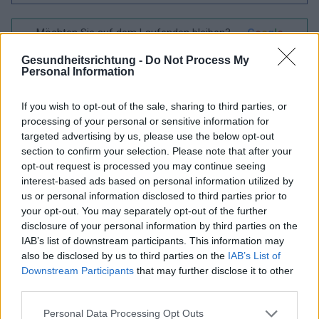
Möchten Sie auf dem Laufenden bleiben?
G
o
o
g
l
e
Folgen Sie uns auf
News
Gesundheitsrichtung -
Do Not Process My
Personal Information
ZUGEHÖRIG
If you wish to opt-out of the sale, sharing to third parties, or
Themen
Angst vor blutspenden
Angst vor injektionen
processing of your personal or sensitive information for
targeted advertising by us, please use the below opt-out
Behandlungsraum
Medizinisches verfahren
section to confirm your selection. Please note that after your
Pädiatrischer patient
Phobie vor nadeln
opt-out request is processed you may continue seeing
interest-based ads based on personal information utilized by
us or personal information disclosed to third parties prior to
Sehen Sie es auch auf
english
español
français
your opt-out. You may separately opt-out of the further
polskim
disclosure of your personal information by third parties on the
IAB’s list of downstream participants. This information may
also be disclosed by us to third parties on the
IAB’s List of
Downstream Participants
that may further disclose it to other
third parties.
Quellen
Please note that this website/app uses one or more Google
Personal Data Processing Opt Outs
T. Orenius et al, Fear of injections and needle phobia in children