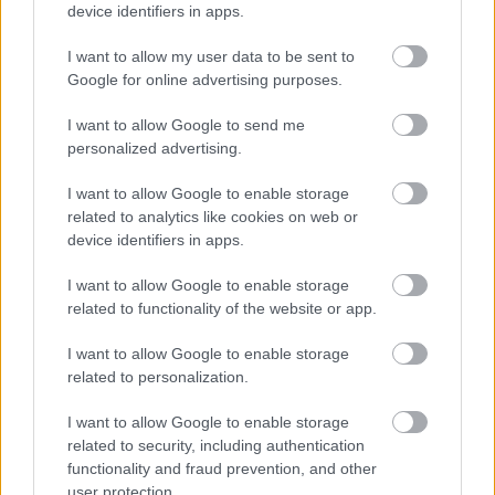
device identifiers in apps.
Die Inhalte und Materialien auf dieser Website dienen nur zu
Bildungs- und Informationszwecken. Der Herausgeber und die
I want to allow my user data to be sent to
Redaktion der Website sind nicht für die Ergebnisse ihrer
Google for online advertising purposes.
Anwendung verantwortlich. Bevor Sie Ratschläge oder Tipps auf
der Website verwenden, ist es unbedingt erforderlich, einen Arzt
I want to allow Google to send me
zu konsultieren.
personalized advertising.
I want to allow Google to enable storage
Werbung:
related to analytics like cookies on web or
device identifiers in apps.
I want to allow Google to enable storage
related to functionality of the website or app.
I want to allow Google to enable storage
related to personalization.
I want to allow Google to enable storage
related to security, including authentication
functionality and fraud prevention, and other
user protection.