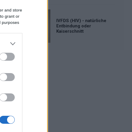
er and store
to grant or
IVFDS (HIV) - natürliche
ed purposes
Entbindung oder
Kaiserschnitt
Werbung: