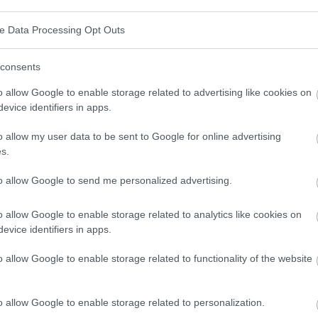
zu planen. Informationen über den
Geburtsvorgang
wichtig. Das Maternity
Health Booklet
, das Daten
ve Data Processing Opt Outs
den darauffolgenden Tagen im Krankenhaus enthält,
consents
o allow Google to enable storage related to advertising like cookies on
 Babys - wie das Baby gefüttert wird, wie oft und wie
evice identifiers in apps.
ln verschmutzt sind, die Gewichtszunahme, das
o allow my user data to be sent to Google for online advertising
e sich das Baby ansehen, seinen Allgemeinzustand,
s.
chnurstumpfes beurteilen und prüfen, ob es richtig
to allow Google to send me personalized advertising.
 gewogen, um zu überprüfen, ob es richtig an Gewicht
o allow Google to enable storage related to analytics like cookies on
nterlagen des Babys vermerkt.
evice identifiers in apps.
sozialen und umweltbezogenen Bedingungen zu
o allow Google to enable storage related to functionality of the website
r Mutter, mit der Pflege
des Babys
fertig zu
ne bei der Organisation des Kinderzimmers, bei
o allow Google to enable storage related to personalization.