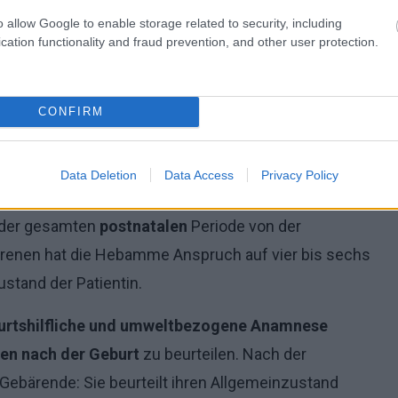
der Anleitung (z.B. der Pflege des
o allow Google to enable storage related to security, including
.
cation functionality and fraud prevention, and other user protection.
ergibt die Hebamme die Betreuung des Babys an die
CONFIRM
Data Deletion
Data Access
Privacy Policy
n. Diese Hebamme betreut die Frau auch nach der
d der gesamten
postnatalen
Periode von der
renen hat die Hebamme Anspruch auf vier bis sechs
stand der Patientin.
burtshilfliche und umweltbezogene Anamnese
en nach der Geburt
zu beurteilen. Nach der
Gebärende: Sie beurteilt ihren Allgemeinzustand