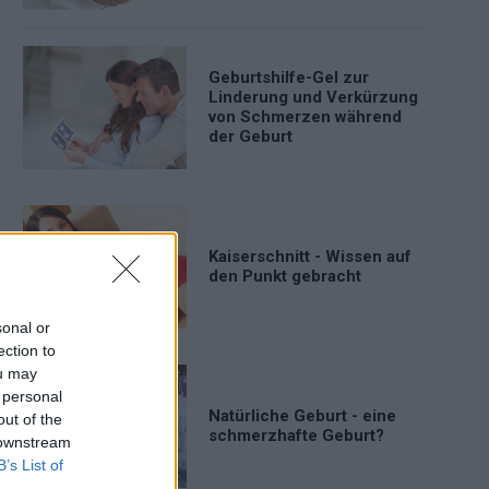
Geburtshilfe-Gel zur
Linderung und Verkürzung
von Schmerzen während
der Geburt
Kaiserschnitt - Wissen auf
den Punkt gebracht
sonal or
ection to
ou may
 personal
Natürliche Geburt - eine
out of the
schmerzhafte Geburt?
 downstream
B’s List of