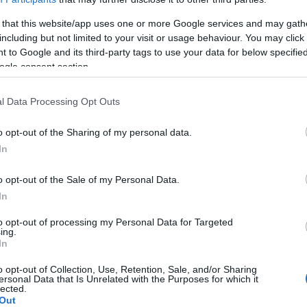
 that this website/app uses one or more Google services and may gath
including but not limited to your visit or usage behaviour. You may click 
 to Google and its third-party tags to use your data for below specifi
 Babys wird die Pflege des Neugeborenen von der
ogle consent section.
llte mindestens
4 Besuche
im Haus des Patienten
. Wenn es die Situation erfordert, kann
die
l Data Processing Opt Outs
i einem Frühgeborenen oder in einer sogenannten
o opt-out of the Sharing of my personal data.
 Hebamme sollten am Wohnort des Kindes
In
 sie auf Wunsch der Eltern auch einmal woanders
o opt-out of the Sale of my Personal Data.
In
to opt-out of processing my Personal Data for Targeted
borene innerhalb von 48 Stunden nach seiner
ing.
In
im ersten Besuch wird eine
gründliche
bamme muss Informationen über den
o opt-out of Collection, Use, Retention, Sale, and/or Sharing
ersonal Data that Is Unrelated with the Purposes for which it
gungen des Babys sammeln, um die individuelle
lected.
Out