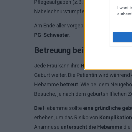
Pflegeaufgaben (z.B. dem ersten Bad), bei 
I want t
Nabelschnurstumpfes) oder bei Zweifeln
authenti
Am Ende aller vorgeburtlichen
Besuche
üb
PG-Schwester
.
Betreuung bei der Geburt
Jede Frau kann ihre
Hebamme
frei wähle
Geburt weiter. Die Patientin wird währen
Hebamme
betreut
. Wie bei dem Neugebo
Besuche, je nach dem geburtshilflichen Zu
Die
Hebamme sollte
eine gründliche ge
erheben, um das Risiko von
Komplikation
Anamnese
untersucht
die Hebamme
die 