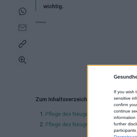
wichtig.
Werbung:
Gesundhei
If you wish 
sensitive in
Zum Inhaltsverzeichnis:
confirm you
continue se
Pflege des Neugeborenen
information 
Pflege des Neugeborenen
further disc
participants
Downstream 