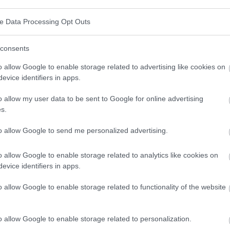
iten
ve Data Processing Opt Outs
kann mit anderen genetischen Krankheiten wie dem
consents
om
verbunden sein. Menschen mit Down-Syndrom
o allow Google to enable storage related to advertising like cookies on
iede und Entwicklungsprobleme. Das Turner-Syndrom
evice identifiers in apps.
Hals sowie mit der Entwicklung und der Pubertät
o allow my user data to be sent to Google for online advertising
Syndrom und das Jacobsen-Syndrom können ebenfalls
s.
verursachen.
to allow Google to send me personalized advertising.
o allow Google to enable storage related to analytics like cookies on
evice identifiers in apps.
enen Defekt, bei dem die
Ohrmuscheln
vollständig
o allow Google to enable storage related to functionality of the website
cher, was diesen speziellen Gendefekt verursacht, aber
ährend der Schwangerschaft kann zu seiner
o allow Google to enable storage related to personalization.
en können Ärzte durch plastische Chirurgie ein