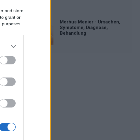
er and store
to grant or
Morbus Menier - Ursachen,
ed purposes
Symptome, Diagnose,
Behandlung
Werbung: