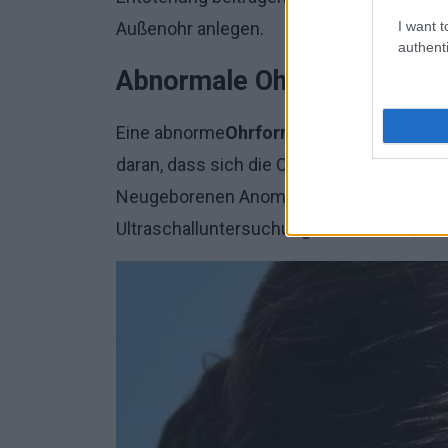
I want t
Außenohr anlegen.
authenti
Abnormale Ohrform und Ni
Eine abnorme
Ohrform
kann auch ein Anz
daran, dass sich die Ohren und die Nieren
Neugeborenen Anomalien feststellt, sollt
Ultraschalluntersuchung durchführen, um 