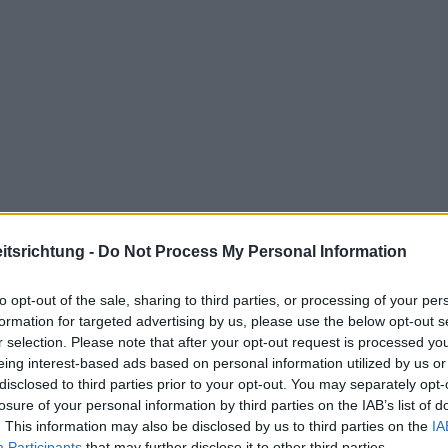
tsrichtung -
Do Not Process My Personal Information
nare Herzkrankheit und
to opt-out of the sale, sharing to third parties, or processing of your per
formation for targeted advertising by us, please use the below opt-out s
r selection. Please note that after your opt-out request is processed y
eing interest-based ads based on personal information utilized by us or
disclosed to third parties prior to your opt-out. You may separately opt-
h bekannt als
Franks
Zeichen
, kann ein Symptom für
losure of your personal information by third parties on the IAB’s list of
. This information may also be disclosed by us to third parties on the
IA
Participants
that may further disclose it to other third parties.