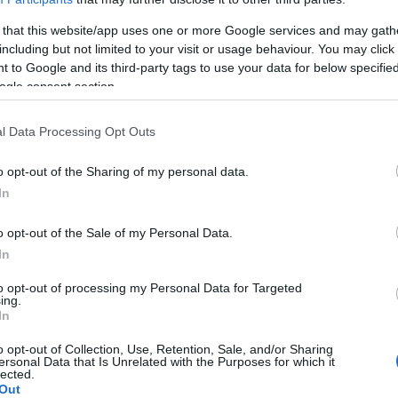
helfalte und der koronaren Herzkrankheit wurde
 that this website/app uses one or more Google services and may gath
tgestellt.
including but not limited to your visit or usage behaviour. You may click 
 to Google and its third-party tags to use your data for below specifi
ogle consent section.
 2012 durchgeführt wurden, bestätigten die These,
buchtung des Ohrläppchens mit dem Schweregrad der
l Data Processing Opt Outs
o opt-out of the Sharing of my personal data.
Syndrom
In
o opt-out of the Sale of my Personal Data.
rsacht
Anomalien
der Ohrläppchen (Gruben an den
In
. Ein Kind, das mit diesem Gendefekt geboren wird,
to opt-out of processing my Personal Data for Targeted
chstum, Gigantismus
(Makrosomie
), einer großen
ing.
In
uckerwerten leiden. Die Häufigkeit des Beckwith-
o opt-out of Collection, Use, Retention, Sale, and/or Sharing
000-15.000 Lebendgeburten. In der Kindheit kann
ersonal Data that Is Unrelated with the Purposes for which it
lected.
iv und neurosensorisch) auftreten.
Out