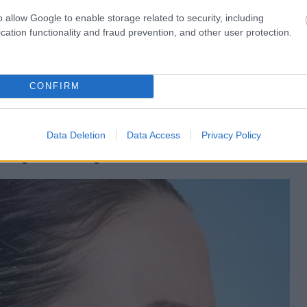
o allow Google to enable storage related to security, including
cation functionality and fraud prevention, and other user protection.
erenerkrankung
CONFIRM
eichen für eine
Nierenerkrankung
sein. Das liegt
 gleichzeitig entwickeln. Wenn ein Arzt bei einem
e er einen Nierentest anordnen oder eine
Data Deletion
Data Access
Privacy Policy
ein genaueres Ergebnis zu erhalten.