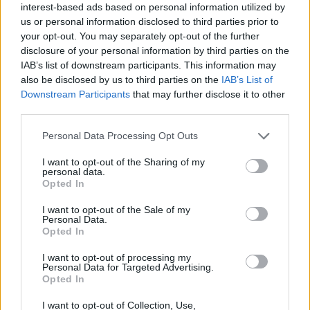
interest-based ads based on personal information utilized by
Möchten Sie auf dem Laufenden bleiben?
G
o
o
g
l
e
us or personal information disclosed to third parties prior to
Folgen Sie uns auf
News
your opt-out. You may separately opt-out of the further
disclosure of your personal information by third parties on the
ZUGEHÖRIG
IAB’s list of downstream participants. This information may
also be disclosed by us to third parties on the
IAB’s List of
Themen
Hals
Hpv
Krebs
Downstream Participants
that may further disclose it to other
third parties.
Sehen Sie es auch auf
english
español
français
Please note that this website/app uses one or more Google
Personal Data Processing Opt Outs
polskim
services and may gather and store information including but
not limited to your visit or usage behaviour. You may click to
I want to opt-out of the Sharing of my
personal data.
grant or deny consent to Google and its third-party tags to
Opted In
use your data for below specified purposes in below Google
consent section.
Quellen
I want to opt-out of the Sale of my
Personal Data.
Opted In
Onkologia, Podręcznik dla studentów i lekarzy, pod redakcją
Radzisława Kordka (Jassem, Jeziorski, Kornafel, Krzakowski,
I want to opt-out of processing my
Pawlęga), 3. Auflage, 2007, str. 60, 233-234
Personal Data for Targeted Advertising.
Opted In
I want to opt-out of Collection, Use,