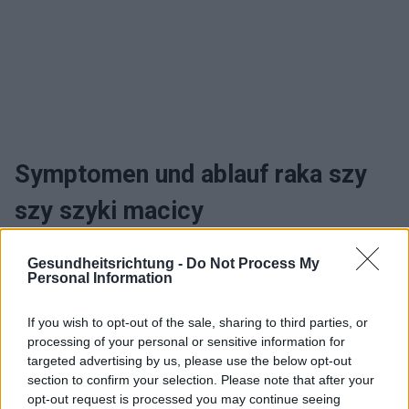
Symptomen und ablauf raka szy
szy szyki macicy
Wann sollte man zum arzt gehen i
Gesundheitsrichtung -
Do Not Process My
Personal Information
leczyć raka szy szy szyki macicy
If you wish to opt-out of the sale, sharing to third parties, or
processing of your personal or sensitive information for
targeted advertising by us, please use the below opt-out
Interessant? Teilen sie es auf Facebook!
section to confirm your selection. Please note that after your
opt-out request is processed you may continue seeing