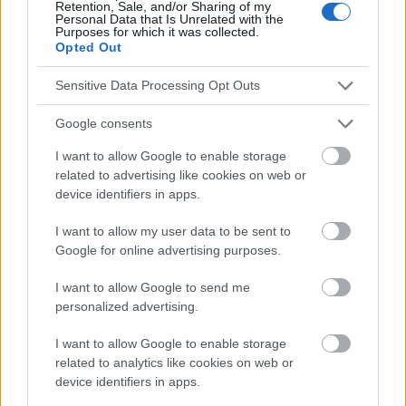
Retention, Sale, and/or Sharing of my
Die Inhalte und Materialien auf dieser Website dienen nur zu
Personal Data that Is Unrelated with the
Bildungs- und Informationszwecken. Der Herausgeber und die
Purposes for which it was collected.
Redaktion der Website sind nicht für die Ergebnisse ihrer
Opted Out
Anwendung verantwortlich. Bevor Sie Ratschläge oder Tipps auf
der Website verwenden, ist es unbedingt erforderlich, einen Arzt
Sensitive Data Processing Opt Outs
zu konsultieren.
Google consents
I want to allow Google to enable storage
Werbung:
related to advertising like cookies on web or
device identifiers in apps.
I want to allow my user data to be sent to
Google for online advertising purposes.
I want to allow Google to send me
personalized advertising.
I want to allow Google to enable storage
related to analytics like cookies on web or
device identifiers in apps.