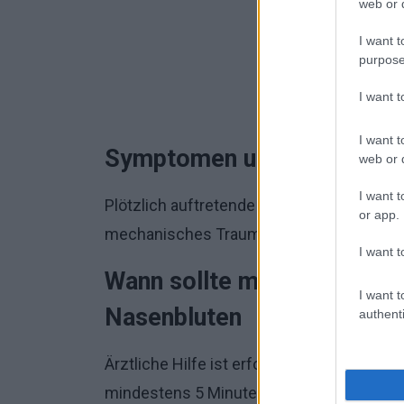
web or d
I want t
purpose
I want 
I want t
Symptomen und ablauf Nas
web or d
I want t
Plötzlich auftretende
Blutungen aus eine
or app.
mechanisches Trauma vorausgeht.
I want t
Wann sollte man zum arzt 
I want t
Nasenbluten
authenti
Ärztliche Hilfe ist erforderlich, wenn die
B
mindestens 5 Minuten nicht aufhört. Darü