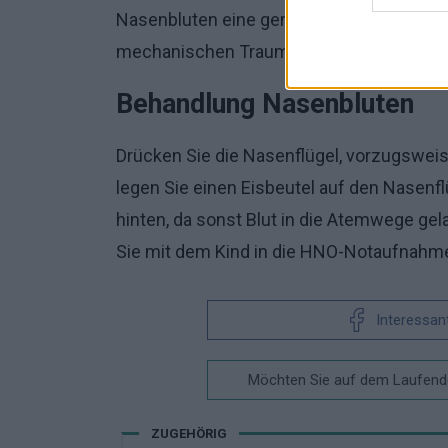
Nasenbluten eine genauere Diagnose und
mechanischen Trauma.
Behandlung Nasenbluten
Drücken Sie die Nasenflügel, vorzugswei
legen Sie einen Eisbeutel auf den Nasenf
hinten, da sonst Blut in die Atemwege ge
Sie mit dem Kind in die HNO-Notaufnahm
Interessan
Möchten Sie auf dem Laufende
ZUGEHÖRIG