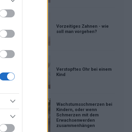
Vorzeitiges Zahnen - wie
soll man vorgehen?
Verstopftes Ohr bei einem
Kind
Wachstumsschmerzen bei
Kindern, oder wenn
Schmerzen mit dem
Erwachsenwerden
zusammenhängen