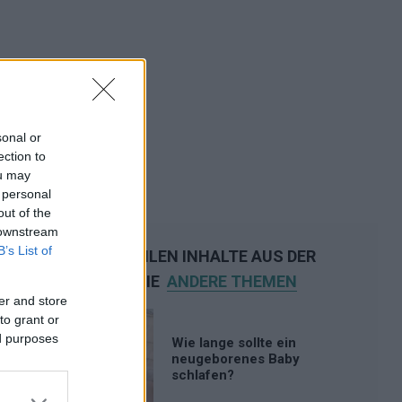
sonal or
ection to
ou may
 personal
out of the
 downstream
B’s List of
WIR EMPFEHLEN INHALTE AUS DER
KATEGORIE
ANDERE THEMEN
er and store
to grant or
ed purposes
Wie lange sollte ein
neugeborenes Baby
schlafen?