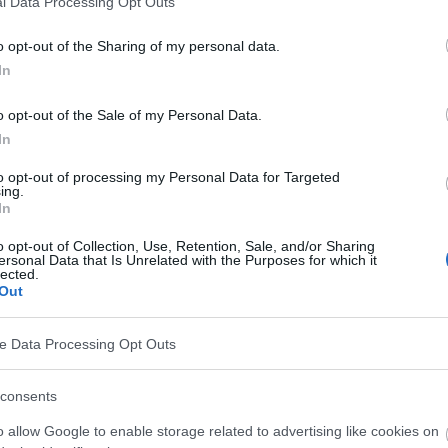
l Data Processing Opt Outs
 bei Kindern. Es betrifft hauptsächlich Kinder im
o opt-out of the Sharing of my personal data.
erschwindet normalerweise spontan.
In
lgende Ursachen haben: Blutgerinnungsstörungen,
o opt-out of the Sale of my Personal Data.
tzündliche Läsionen der Nasenschleimhaut
In
är), Defekte in der Nasenstruktur wie z.B. eine
to opt-out of processing my Personal Data for Targeted
wachsungen der Nasenscheidewand mit der
ing.
In
igsten, eine mechanische Beschädigung des
o opt-out of Collection, Use, Retention, Sale, and/or Sharing
n Teil der Nase befindet (das sogenannte
ersonal Data that Is Unrelated with the Purposes for which it
lected.
auch durch das Austrocknen der Nase in einem
Out
gt.
ve Data Processing Opt Outs
consents
o allow Google to enable storage related to advertising like cookies on