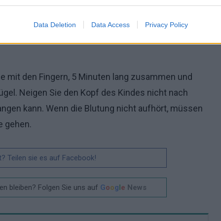
 eine Suche nach anderen Ursachen als nur einem
Data Deletion
Data Access
Privacy Policy
se mit den Fingern, 5 Minuten lang zusammen und
lügel. Neigen Sie den Kopf des Kindes nicht nach
langen kann. Wenn die Blutung nicht aufhört, müssen
e gehen.
t? Teilen sie es auf Facebook!
n bleiben? Folgen Sie uns auf
G
o
o
g
l
e
News