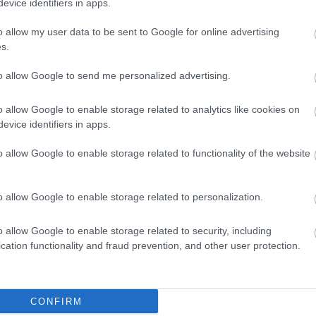
evice identifiers in apps.
o allow my user data to be sent to Google for online advertising
s.
to allow Google to send me personalized advertising.
o allow Google to enable storage related to analytics like cookies on
enbluten
evice identifiers in apps.
o allow Google to enable storage related to functionality of the website
r oder beiden Nasenlöchern
, denen in der Regel ein
o allow Google to enable storage related to personalization.
gehen und Behandlung von
o allow Google to enable storage related to security, including
cation functionality and fraud prevention, and other user protection.
lutung
trotz Kompression der Nasenflügel für
CONFIRM
ber hinaus erfordert jedes
wiederkehrende