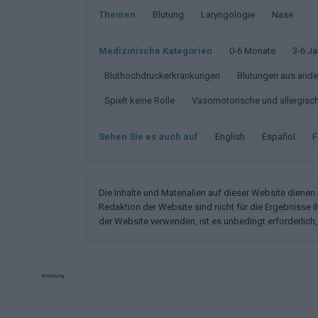
Themen
Blutung
Laryngologie
Nase
Medizinische Kategorien
0-6 Monate
3-6 J
Bluthochdruckerkrankungen
Blutungen aus an
Spielt keine Rolle
Vasomotorische und allergisch
Sehen Sie es auch auf
english
español
Die Inhalte und Materialien auf dieser Website diene
Redaktion der Website sind nicht für die Ergebnisse 
der Website verwenden, ist es unbedingt erforderlich, 
Werbung: