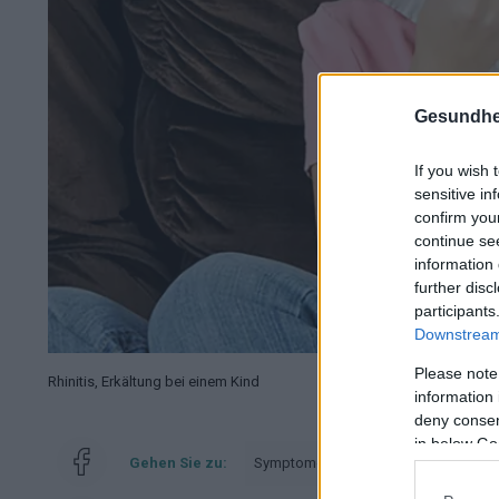
Gesundhei
If you wish 
sensitive in
confirm you
continue se
information 
further disc
participants
Downstream 
Please note
Rhinitis, Erkältung bei einem Kind
information 
deny consent
in below Go
Gehen Sie zu:
Symptomen und ablauf
Wann sol