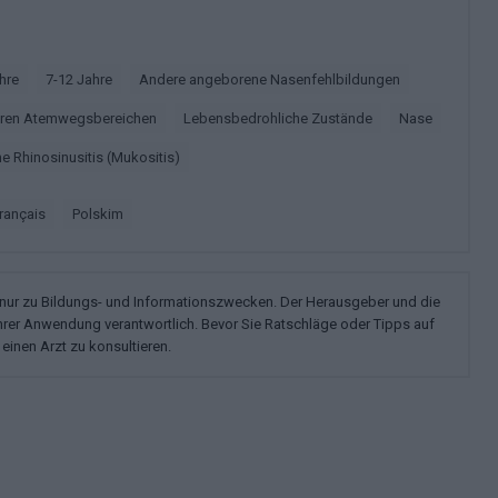
ahre
7-12 Jahre
Andere angeborene Nasenfehlbildungen
deren Atemwegsbereichen
Lebensbedrohliche Zustände
Nase
e Rhinosinusitis (Mukositis)
français
polskim
n nur zu Bildungs- und Informationszwecken. Der Herausgeber und die
ihrer Anwendung verantwortlich. Bevor Sie Ratschläge oder Tipps auf
einen Arzt zu konsultieren.