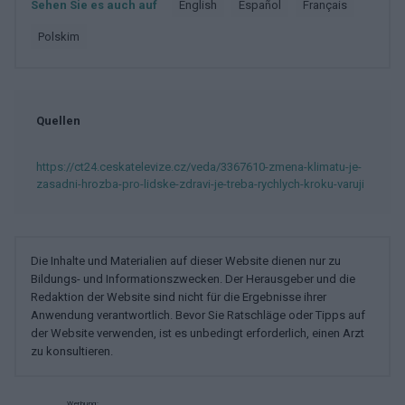
Sehen Sie es auch auf
english
español
français
polskim
Quellen
https://ct24.ceskatelevize.cz/veda/3367610-zmena-klimatu-je-
zasadni-hrozba-pro-lidske-zdravi-je-treba-rychlych-kroku-varuji
Die Inhalte und Materialien auf dieser Website dienen nur zu
Bildungs- und Informationszwecken. Der Herausgeber und die
Redaktion der Website sind nicht für die Ergebnisse ihrer
Anwendung verantwortlich. Bevor Sie Ratschläge oder Tipps auf
der Website verwenden, ist es unbedingt erforderlich, einen Arzt
zu konsultieren.
Werbung: