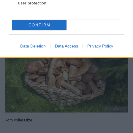
06-09-2021
,
Mgr inż. Edyta Żyromska
user protection.
Sie können diesen Text hier lesen 2 min.
CONFIRM
Data Deletion
Data Access
Privacy Policy
shutterstock
Korb voller Pilze