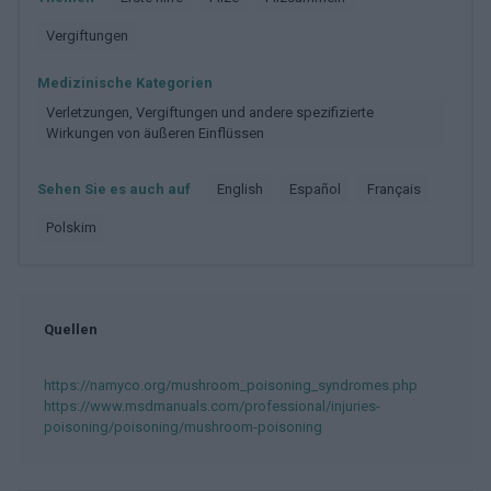
Vergiftungen
Medizinische Kategorien
Verletzungen, Vergiftungen und andere spezifizierte
Wirkungen von äußeren Einflüssen
Sehen Sie es auch auf
english
español
français
polskim
Quellen
https://namyco.org/mushroom_poisoning_syndromes.php
https://www.msdmanuals.com/professional/injuries-
poisoning/poisoning/mushroom-poisoning