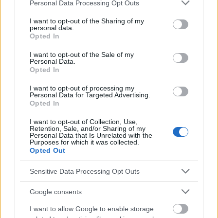
Please note that this website/app uses one or more Google
Personal Data Processing Opt Outs
services and may gather and store information including but
not limited to your visit or usage behaviour. You may click to
I want to opt-out of the Sharing of my
personal data.
grant or deny consent to Google and its third-party tags to
Opted In
use your data for below specified purposes in below Google
consent section.
I want to opt-out of the Sale of my
Personal Data.
Opted In
I want to opt-out of processing my
Personal Data for Targeted Advertising.
Opted In
Werbung:
I want to opt-out of Collection, Use,
Retention, Sale, and/or Sharing of my
Personal Data that Is Unrelated with the
Purposes for which it was collected.
Opted Out
Sensitive Data Processing Opt Outs
Google consents
I want to allow Google to enable storage