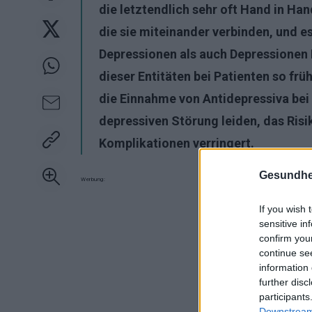
die letztendlich sehr oft Hand in Ha
die sie miteinander verbinden, und e
Depressionen als auch Depressionen D
dieser Entitäten bei Patienten so fr
die Einnahme von Antidepressiva bei 
depressiven Störung leiden, das Ris
Komplikationen verringert.
Gesundhei
Werbung:
If you wish 
sensitive in
confirm you
continue se
information 
further disc
participants
Downstream 