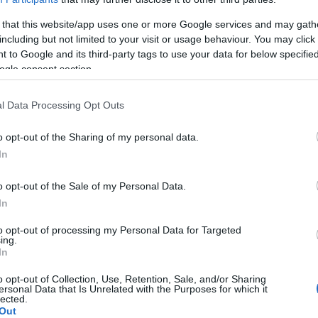
 that this website/app uses one or more Google services and may gath
including but not limited to your visit or usage behaviour. You may click 
pression
wurde von Spezialisten untersucht, deren
 to Google and its third-party tags to use your data for below specifi
y & Metabolism veröffentlicht wurde. Viele Forscher
ogle consent section.
abetes
und
Depressionen
viele Gemeinsamkeiten
l Data Processing Opt Outs
s das gleichzeitige Vorliegen beider Erkrankungen
 und letztlich die Prognose des Patienten
o opt-out of the Sharing of my personal data.
In
o opt-out of the Sale of my Personal Data.
nd ein sehr ernstes Problem. Sie können dazu führen,
In
e zur Ernährung und zur Einnahme von Antidiabetika
to opt-out of processing my Personal Data for Targeted
ind psychomotorische Retardierung und
ing.
In
ät keine Seltenheit, was - wahrscheinlich bedarf es
o opt-out of Collection, Use, Retention, Sale, and/or Sharing
n mit Störungen des Kohlenhydratstoffwechsels
ersonal Data that Is Unrelated with the Purposes for which it
lected.
Out