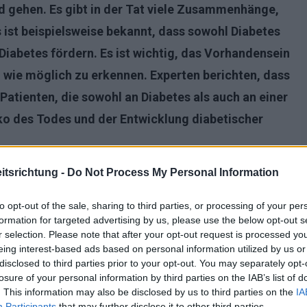
nd gehen. Es gibt in der Tat viele Zusammenhänge,
s ist beispielsweise bekannt, dass sowohl Diabetes
iabetes fördern. Es ist wichtig, das Vorhandensein
üh wie möglich zu erkennen. Experten berichten, dass
Patienten, die sowohl an Diabetes als auch an einer
iko des Todes und der Entwicklung diabetischer
tsrichtung -
Do Not Process My Personal Information
to opt-out of the sale, sharing to third parties, or processing of your per
formation for targeted advertising by us, please use the below opt-out s
r selection. Please note that after your opt-out request is processed y
eing interest-based ads based on personal information utilized by us or
disclosed to third parties prior to your opt-out. You may separately opt-
losure of your personal information by third parties on the IAB’s list of
. This information may also be disclosed by us to third parties on the
IA
Participants
that may further disclose it to other third parties.