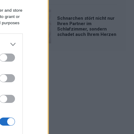
er and store
to grant or
Schnarchen stört nicht nur
ed purposes
Ihren Partner im
Schlafzimmer, sondern
schadet auch Ihrem Herzen
Werbung: