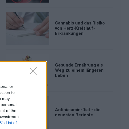
Cannabis und das Risiko
von Herz-Kreislauf-
Erkrankungen
Gesunde Ernährung als
Weg zu einem längeren
Leben
sonal or
ection to
ou may
 personal
Antihistamin-Diät - die
out of the
neuesten Berichte
 downstream
B’s List of