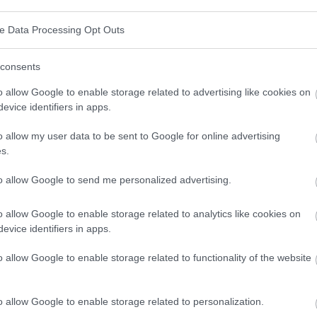
immer wichtig ist, so ist die Behandlung dieses
ve Data Processing Opt Outs
gem
Diabetes
absolut entscheidend. Das zeigt die
en Studie durchgeführt haben. Sie stützten sich
consents
 Menschen mit
Diabetes
und
Depressionen
. Sie fanden
o allow Google to enable storage related to advertising like cookies on
evice identifiers in apps.
die Antidepressiva einnahmen, letztlich ein
mplikationen
als auch ein geringeres Sterberisiko
o allow my user data to be sent to Google for online advertising
s.
to allow Google to send me personalized advertising.
t? Teilen sie es auf Facebook!
o allow Google to enable storage related to analytics like cookies on
evice identifiers in apps.
n bleiben? Folgen Sie uns auf
G
o
o
g
l
e
News
o allow Google to enable storage related to functionality of the website
o allow Google to enable storage related to personalization.
Diabetes