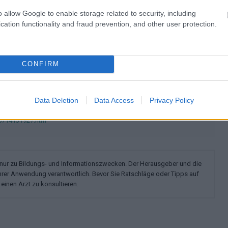
o allow Google to enable storage related to security, including
ine, ernährungsbedingte und metabolische Störungen
cation functionality and fraud prevention, and other user protection.
français
polskim
CONFIRM
Data Deletion
Data Access
Privacy Policy
10714131927.htm
n nur zu Bildungs- und Informationszwecken. Der Herausgeber und die
ihrer Anwendung verantwortlich. Bevor Sie Ratschläge oder Tipps auf
einen Arzt zu konsultieren.