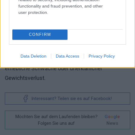
Halsregion
.
functionality and fraud prevention, and other
user protection.
Es ist zu betonen, dass eine dringende Diagnostik
bei denjenigen Patienten erforderlich ist, bei denen
CONFIRM
das Gefühl einer Obstruktion im Hals von anderen
Beschwerden begleitet wird, wie z.B. Schmerzen
Data Deletion
Data Access
Privacy Policy
beim Schlucken, schwere Schluckbeschwerden,
erhebliche Schwäche oder unerklärlicher
Gewichtsverlust.
Interessant? Teilen sie es auf Facebook!
Möchten Sie auf dem Laufenden bleiben?
G
o
o
g
l
e
Folgen Sie uns auf
News