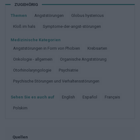
ZUGEHÖRIG
Themen
Angststörungen
Globus hystericus
Kloß im hals
Symptome-der-angst-störungen
Medizinische Kategorien
Angststörungen in Form von Phobien
Krebsarten
Onkologie - allgemein
Organische Angststörung
Otorhinolaryngologie
Psychiatrie
Psychische Störungen und Verhaltensstörungen
Sehen Sie es auch auf
english
español
français
polskim
Quellen