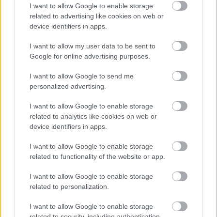
I want to allow Google to enable storage
related to advertising like cookies on web or
device identifiers in apps.
I want to allow my user data to be sent to
Google for online advertising purposes.
I want to allow Google to send me
Klumpen im Hals und Tumore,
Foto: panthermedia
personalized advertising.
Symptome, die denen des
Globus hystericus
ähneln,
I want to allow Google to enable storage
related to analytics like cookies on web or
können unter anderem im Rahmen von
device identifiers in apps.
Kehlkopfkrebs, der gastroösophagealen
I want to allow Google to enable storage
Refluxkrankheit oder allergischen Erkrankungen
related to functionality of the website or app.
auftreten. Je nach vermuteter Ursache des
I want to allow Google to enable storage
Problems können verschiedene Untersuchungen
related to personalization.
durchgeführt werden, wie z.B. eine
Laryngoskopie,
I want to allow Google to enable storage
eine Gastroskopie oder eine US-Untersuchung der
related to security, including authentication