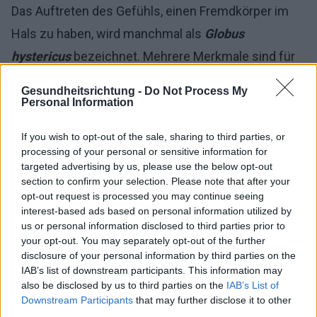
Das Auftreten des Gefühls, einen Fremdkörper im
Hals zu haben, wird manchmal als
Globus
hystericus
bezeichnet. Mehrere Merkmale sind für
dieses Problem charakteristisch, wie zum Beispiel:
Gesundheitsrichtung -
Do Not Process My
Personal Information
das Gefühl, eine Obstruktion, einen Fremdkörper
im Rachen zu haben,
If you wish to opt-out of the sale, sharing to third parties, or
processing of your personal or sensitive information for
targeted advertising by us, please use the below opt-out
Unbehagen beim Schlucken (bei
Globus
section to confirm your selection. Please note that after your
hystericus
ist das Schlucken nicht von
opt-out request is processed you may continue seeing
interest-based ads based on personal information utilized by
Schmerzen begleitet),
us or personal information disclosed to third parties prior to
your opt-out. You may separately opt-out of the further
das Gefühl, zu ersticken, dass der Rachen
disclosure of your personal information by third parties on the
"verstopft" ist.
IAB’s list of downstream participants. This information may
also be disclosed by us to third parties on the
IAB’s List of
Downstream Participants
that may further disclose it to other
third parties.