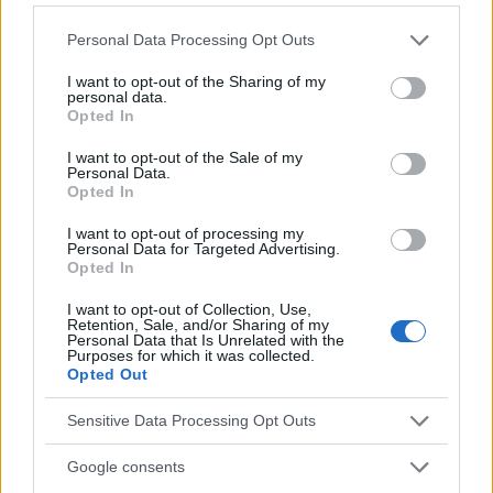
Ein Kloß im Hals
kann sogar erhebliches Unbehagen
Please note that this website/app uses one or more Google
Personal Data Processing Opt Outs
verursachen, und wenn auch nur aus diesem Grund,
services and may gather and store information including but
ist es notwendig, die Ursache des unangenehmen
not limited to your visit or usage behaviour. You may click to
I want to opt-out of the Sharing of my
personal data.
grant or deny consent to Google and its third-party tags to
Gefühls zu ermitteln. An dieser Stelle muss betont
Opted In
use your data for below specified purposes in below Google
werden, dass selbst wenn die Symptome eindeutig
consent section.
I want to opt-out of the Sale of my
Personal Data.
auf einen
Globus hystericus
hindeuten, organische
Opted In
Ursachen für das Gefühl eines Fremdkörpers im
I want to opt-out of processing my
Personal Data for Targeted Advertising.
Hals ausgeschlossen werden sollten.
Opted In
I want to opt-out of Collection, Use,
Retention, Sale, and/or Sharing of my
Personal Data that Is Unrelated with the
Purposes for which it was collected.
Opted Out
Sensitive Data Processing Opt Outs
Google consents