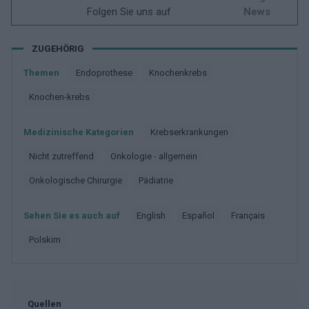
Folgen Sie uns auf
News
ZUGEHÖRIG
Themen
Endoprothese
Knochenkrebs
Knochen-krebs
Medizinische Kategorien
Krebserkrankungen
Nicht zutreffend
Onkologie - allgemein
Onkologische Chirurgie
Pädiatrie
Sehen Sie es auch auf
english
español
français
polskim
Quellen