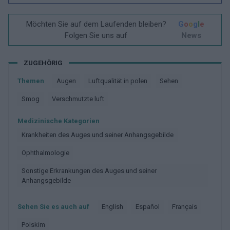
Möchten Sie auf dem Laufenden bleiben?
G
o
o
g
l
e
Folgen Sie uns auf
News
ZUGEHÖRIG
Themen
Augen
Luftqualität in polen
Sehen
Smog
Verschmutzte luft
Medizinische Kategorien
Krankheiten des Auges und seiner Anhangsgebilde
Ophthalmologie
Sonstige Erkrankungen des Auges und seiner
Anhangsgebilde
Sehen Sie es auch auf
english
español
français
polskim