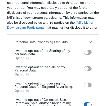
us or personal information disclosed to third parties prior to
your opt-out. You may separately opt-out of the further
disclosure of your personal information by third parties on the
IAB’s list of downstream participants. This information may
also be disclosed by us to third parties on the
IAB’s List of
Downstream Participants
that may further disclose it to other
third parties.
Please note that this website/app uses one or more Google
Personal Data Processing Opt Outs
services and may gather and store information including but
WIR EMPFEHLEN INHALTE AUS DER KATEGORIE
not limited to your visit or usage behaviour. You may click to
I want to opt-out of the Sharing of my
personal data.
ANDERE THEMEN
grant or deny consent to Google and its third-party tags to
Opted In
use your data for below specified purposes in below Google
consent section.
I want to opt-out of the Sale of my
Personal Data.
Opted In
‹
›
V
I want to opt-out of processing my
Personal Data for Targeted Advertising.
Opted In
I want to opt-out of Collection, Use,
Retention, Sale, and/or Sharing of my