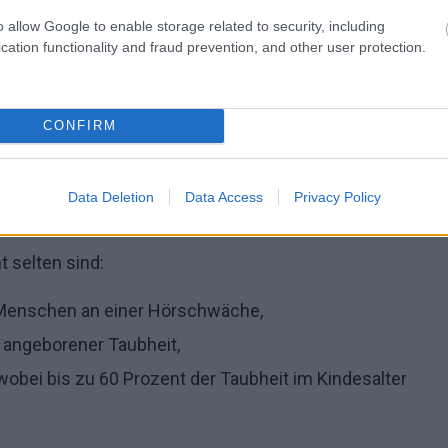
o allow Google to enable storage related to security, including
cation functionality and fraud prevention, and other user protection.
Angeborene Taubheit,
Foto: panthermedia
CONFIRM
die darin bestand,
die Fähigkeit zu erlangen,
. Dies ermöglicht die Kommunikation und die
Data Deletion
Data Access
Privacy Policy
B. das Autofahren, durchzuführen.
 selten sind:
n Menschen an einer Hörschwäche,
 angeborener Taubheit,
wobei bis zu 60 Prozent der Taubheit im Kindesalter