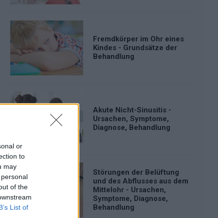
Fremdkörper im Ohr eines
Kindes - Grundsätze der
Behandlung
Akute Nicht-Sinusitis -
Ursachen, Symptome,
Diagnose, Behandlung
sonal or
ection to
ou may
Störungen der Belüftung
 personal
und des Abflusses aus dem
out of the
Mittelohr - Ursachen,
 downstream
Symptome, Diagnose,
Behandlung
B’s List of