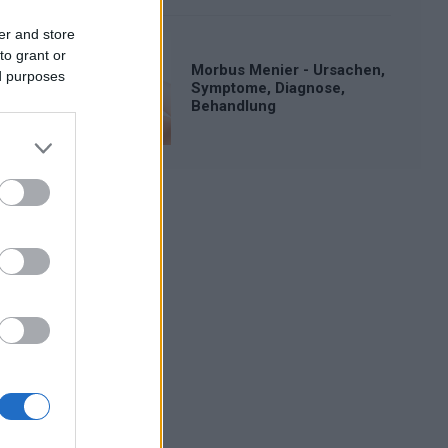
er and store
to grant or
Morbus Menier - Ursachen,
ed purposes
Symptome, Diagnose,
Behandlung
Werbung: