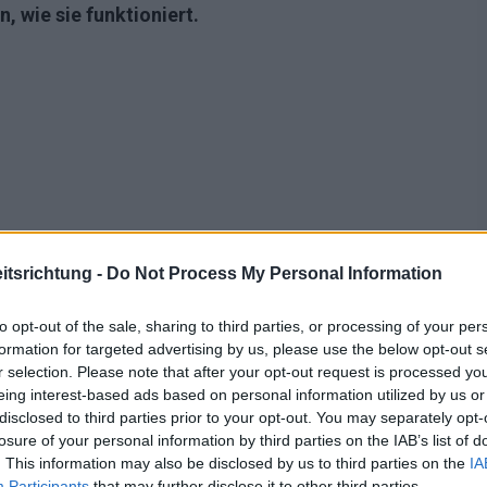
, wie sie funktioniert.
tsrichtung -
Do Not Process My Personal Information
to opt-out of the sale, sharing to third parties, or processing of your per
 des Menschen. Die Fähigkeit,
räumlich
zu hören
,
formation for targeted advertising by us, please use the below opt-out s
r selection. Please note that after your opt-out request is processed y
nizieren, ohne unseren Sehsinn einsetzen zu
eing interest-based ads based on personal information utilized by us or
 Radio oder ein Smartphone natürlich. Das
selektive
disclosed to third parties prior to your opt-out. You may separately opt-
losure of your personal information by third parties on the IAB’s list of
en mit einer Vielzahl von Geräuschen zu sprechen,
. This information may also be disclosed by us to third parties on the
IA
Participants
that may further disclose it to other third parties.