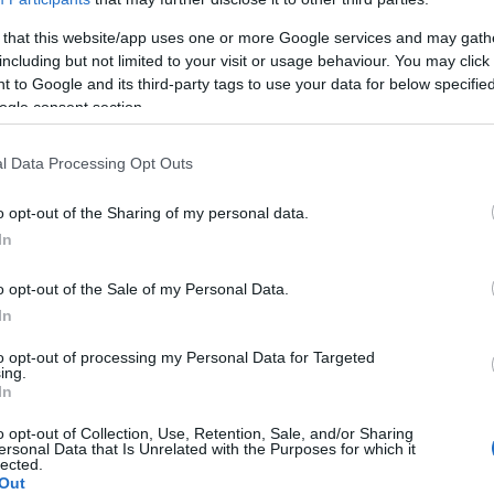
 that this website/app uses one or more Google services and may gath
 Fällen genetisch bedingt und kann nicht verhindert
including but not limited to your visit or usage behaviour. You may click 
 to Google and its third-party tags to use your data for below specifi
ogle consent section.
tliche Form der erblichen Taubheit behandelt, hat bei
l Data Processing Opt Outs
wiederhergestellt und gibt Wissenschaftlern große
o opt-out of the Sharing of my personal data.
In
 ihre Sprachwahrnehmung und erwarben die Fähigkeit,
o opt-out of the Sale of my Personal Data.
. Die Studie, bei der diese Therapie auf beiden Ohren
In
die Studie, die im selben Jahr in der ersten Phase nur
to opt-out of processing my Personal Data for Targeted
orteilen gehörte sicherlich die Fähigkeit, die
ing.
In
acherkennung in lauten Umgebungen zu verbessern.
o opt-out of Collection, Use, Retention, Sale, and/or Sharing
ersonal Data that Is Unrelated with the Purposes for which it
lected.
Out