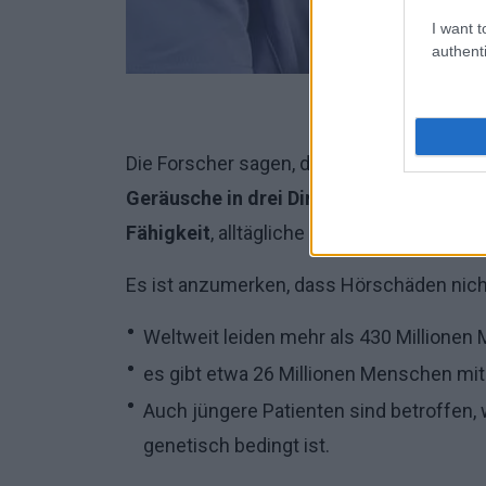
I want t
authenti
Die Forscher sagen, dass das Ziel der Stu
Geräusche in drei Dimensionen zu hören
Fähigkeit
, alltägliche Aktivitäten, wie z.
Es ist anzumerken, dass Hörschäden nicht
Weltweit leiden mehr als 430 Millione
es gibt etwa 26 Millionen Menschen mit
Auch jüngere Patienten sind betroffen, 
genetisch bedingt ist.