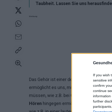
Taubheit. Lassen Sie uns herausfinden
Werbung:
Gesundhei
If you wish 
Das Gehör ist einer der wichtigsten Sinne
sensitive in
confirm you
ermöglicht es uns, mit anderen zu kommu
continue se
müssen, wie z.B. bei Gesprächen über ein
information 
further disc
Hören
hingegen ermöglicht es uns, an Ort
participants
wie z.B. in einer lauten Kneipe.
Downstream 