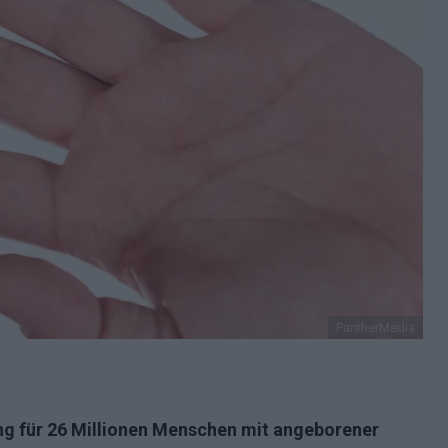
PantherMedia
ng für 26 Millionen Menschen mit angeborener