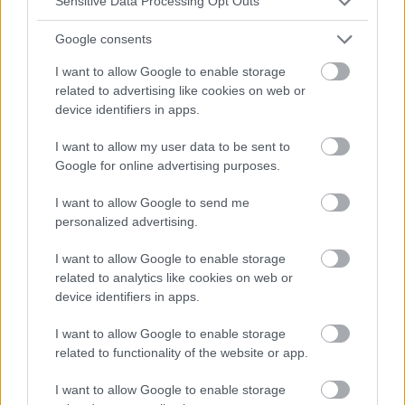
Sensitive Data Processing Opt Outs
Shutterstock
Google consents
Passivrauchen
I want to allow Google to enable storage
related to advertising like cookies on web or
device identifiers in apps.
I want to allow my user data to be sent to
Google for online advertising purposes.
Lungenkrebs wird nicht ohne Grund mit dem
I want to allow Google to send me
Zigarettenrauchen in Verbindung gebracht -
personalized advertising.
die schädliche Gewohnheit ist einer der
I want to allow Google to enable storage
Hauptrisikofaktoren für diesen Krebs. Doch
related to analytics like cookies on web or
entgegen dem Anschein kann Lungenkrebs
device identifiers in apps.
auch bei Menschen auftreten, die noch nie in
I want to allow Google to enable storage
ihrem Leben eine Zigarette geraucht haben -
related to functionality of the website or app.
welche anderen Ursachen als das Rauchen
I want to allow Google to enable storage