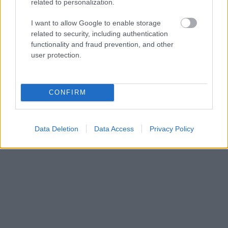
kann es also für Lungenkrebs geben, und wie
related to personalization.
unterscheidet sich Lungenkrebs, der bei
I want to allow Google to enable storage
related to security, including authentication
Nichtrauchern entsteht, von den
functionality and fraud prevention, and other
Lungenkrebsarten, die bei Rauchern
user protection.
vorkommen?
CONFIRM
Werbung:
Data Deletion
Data Access
Privacy Policy