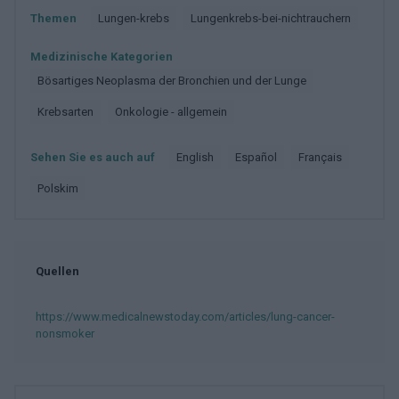
Themen
Lungen-krebs
Lungenkrebs-bei-nichtrauchern
Medizinische Kategorien
Bösartiges Neoplasma der Bronchien und der Lunge
Krebsarten
Onkologie - allgemein
Sehen Sie es auch auf
english
español
français
polskim
Quellen
https://www.medicalnewstoday.com/articles/lung-cancer-
nonsmoker