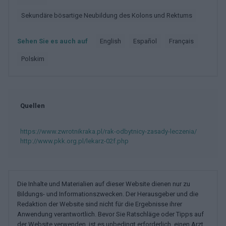
Sekundäre bösartige Neubildung des Kolons und Rektums
Sehen Sie es auch auf
english
español
français
polskim
Quellen
https://www.zwrotnikraka.pl/rak-odbytnicy-zasady-leczenia/
http://www.pkk.org.pl/lekarz-02f.php
Die Inhalte und Materialien auf dieser Website dienen nur zu
Bildungs- und Informationszwecken. Der Herausgeber und die
Redaktion der Website sind nicht für die Ergebnisse ihrer
Anwendung verantwortlich. Bevor Sie Ratschläge oder Tipps auf
der Website verwenden, ist es unbedingt erforderlich, einen Arzt