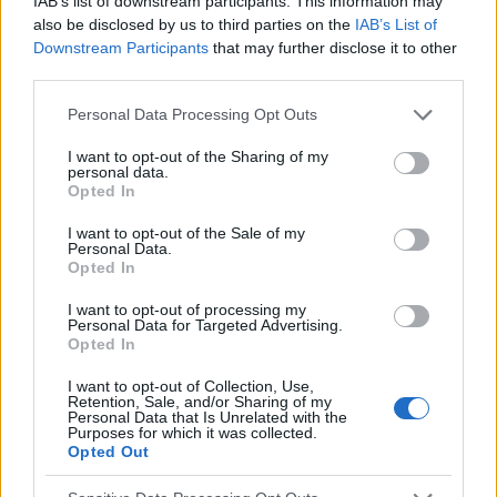
IAB’s list of downstream participants. This information may
nie geraucht haben, können die
also be disclosed by us to third parties on the
IAB’s List of
Downstream Participants
that may further disclose it to other
Krankheit bekommen
third parties.
Please note that this website/app uses one or more Google
Neoplasmen - andere
Personal Data Processing Opt Outs
services and may gather and store information including but
08-05-2021
,
Lek. Tomasz Nęcki
not limited to your visit or usage behaviour. You may click to
I want to opt-out of the Sharing of my
Sie können diesen Text hier lesen 1 min.
personal data.
grant or deny consent to Google and its third-party tags to
Opted In
use your data for below specified purposes in below Google
consent section.
I want to opt-out of the Sale of my
Personal Data.
Opted In
I want to opt-out of processing my
Personal Data for Targeted Advertising.
Opted In
I want to opt-out of Collection, Use,
Retention, Sale, and/or Sharing of my
Personal Data that Is Unrelated with the
Purposes for which it was collected.
Opted Out