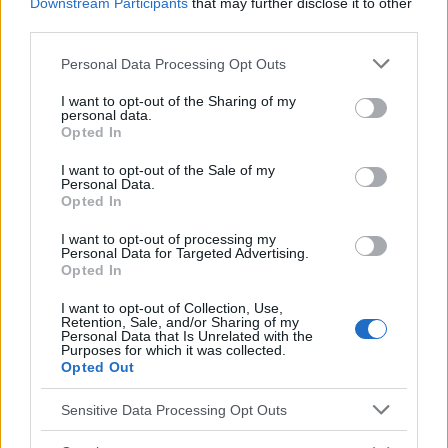
Downstream Participants
that may further disclose it to other
können diese Probleme miteinander zu tun
third parties.
haben?
Please note that this website/app uses one or more Google
Personal Data Processing Opt Outs
services and may gather and store information including but
not limited to your visit or usage behaviour. You may click to
I want to opt-out of the Sharing of my
personal data.
grant or deny consent to Google and its third-party tags to
Opted In
use your data for below specified purposes in below Google
consent section.
I want to opt-out of the Sale of my
Personal Data.
Werbung:
Opted In
I want to opt-out of processing my
Personal Data for Targeted Advertising.
Opted In
I want to opt-out of Collection, Use,
Retention, Sale, and/or Sharing of my
Personal Data that Is Unrelated with the
Purposes for which it was collected.
Opted Out
Sensitive Data Processing Opt Outs