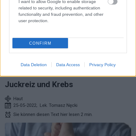
I want to allow Google to enable storage
related to security, including authentication
functionality and fraud prevention, and other
user protection.
Lies den nächsten Text von der
Kategorie:
HAUT
CONFIRM
Data Deletion
Data Access
Privacy Policy
Juckreiz und Krebs
Haut
25-05-2022
,
Lek. Tomasz Nęcki
Sie können diesen Text hier lesen 2 min.