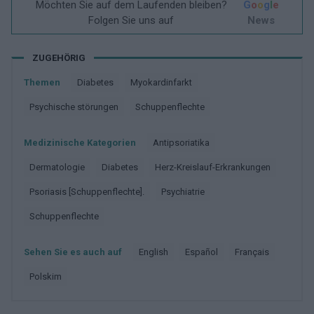
Möchten Sie auf dem Laufenden bleiben?
G
o
o
g
l
e
Folgen Sie uns auf
News
ZUGEHÖRIG
Themen
Diabetes
Myokardinfarkt
Psychische störungen
Schuppenflechte
Medizinische Kategorien
Antipsoriatika
Dermatologie
Diabetes
Herz-Kreislauf-Erkrankungen
Psoriasis [Schuppenflechte].
Psychiatrie
Schuppenflechte
Sehen Sie es auch auf
english
español
français
polskim