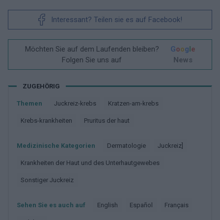
Interessant? Teilen sie es auf Facebook!
Möchten Sie auf dem Laufenden bleiben?
G
o
o
g
l
e
Folgen Sie uns auf
News
ZUGEHÖRIG
Themen
Juckreiz-krebs
Kratzen-am-krebs
Krebs-krankheiten
Pruritus der haut
Medizinische Kategorien
Dermatologie
Juckreiz]
Krankheiten der Haut und des Unterhautgewebes
Sonstiger Juckreiz
Sehen Sie es auch auf
english
español
français