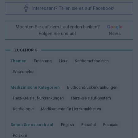
Interessant? Teilen sie es auf Facebook!
Möchten Sie auf dem Laufenden bleiben?
G
o
o
g
l
e
Folgen Sie uns auf
News
ZUGEHÖRIG
Themen
Ernährung
Herz
Kardiometabolisch
Watermelon
Medizinische Kategorien
Bluthochdruckerkrankungen
Herz-Kreislauf-Erkrankungen
Herz-Kreislauf-System
Kardiologie
Medikamente für Herzkrankheiten
Sehen Sie es auch auf
english
español
français
polskim