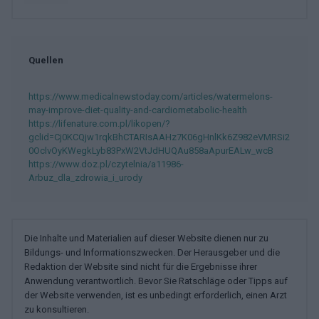
Quellen
https://www.medicalnewstoday.com/articles/watermelons-
may-improve-diet-quality-and-cardiometabolic-health
https://lifenature.com.pl/likopen/?
gclid=Cj0KCQjw1rqkBhCTARIsAAHz7K06gHnlKk6Z982eVMRSi2
0OclvOyKWegkLyb83PxW2VtJdHUQAu858aApurEALw_wcB
https://www.doz.pl/czytelnia/a11986-
Arbuz_dla_zdrowia_i_urody
Die Inhalte und Materialien auf dieser Website dienen nur zu
Bildungs- und Informationszwecken. Der Herausgeber und die
Redaktion der Website sind nicht für die Ergebnisse ihrer
Anwendung verantwortlich. Bevor Sie Ratschläge oder Tipps auf
der Website verwenden, ist es unbedingt erforderlich, einen Arzt
zu konsultieren.