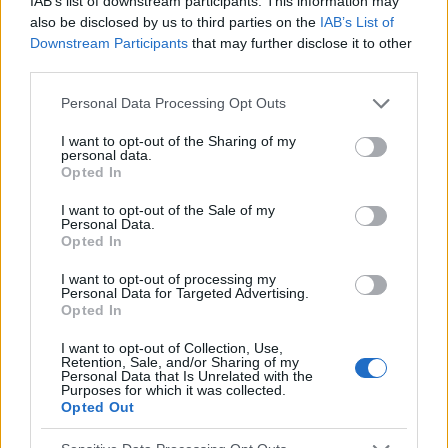
IAB’s list of downstream participants. This information may
ein gesundes Herz?
also be disclosed by us to third parties on the
IAB’s List of
Downstream Participants
that may further disclose it to other
Prävention
third parties.
26-06-2023
,
Mgr Agnieszka Budzyńska
Please note that this website/app uses one or more Google
Personal Data Processing Opt Outs
Sie können diesen Text hier lesen 2 min.
services and may gather and store information including but
not limited to your visit or usage behaviour. You may click to
I want to opt-out of the Sharing of my
personal data.
grant or deny consent to Google and its third-party tags to
Opted In
use your data for below specified purposes in below Google
consent section.
I want to opt-out of the Sale of my
Personal Data.
Opted In
I want to opt-out of processing my
Personal Data for Targeted Advertising.
Opted In
I want to opt-out of Collection, Use,
Retention, Sale, and/or Sharing of my
Personal Data that Is Unrelated with the
Purposes for which it was collected.
Opted Out
ojoimages