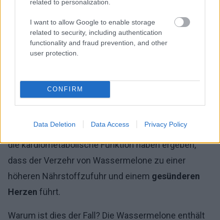
related to personalization.
I want to allow Google to enable storage
related to security, including authentication
functionality and fraud prevention, and other
user protection.
CONFIRM
Zwei Studien über die Auswirkungen von
Data Deletion
Data Access
Privacy Policy
Wassermelone auf die Qualität der Ernährung und
die kardiometabolische Funktion haben ergeben,
dass der Verzehr von Wassermelone zu einer
höheren Nährstoffzufuhr und einem
gesünderen
Herzen
führt.
Warum ist dies der Fall? Die Wassermelone enthält