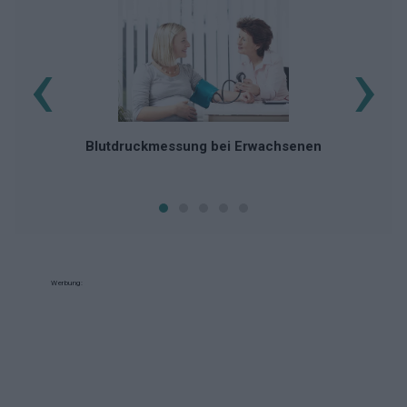
‹
›
Blutdruckmessung bei Erwachsenen
Werbung: