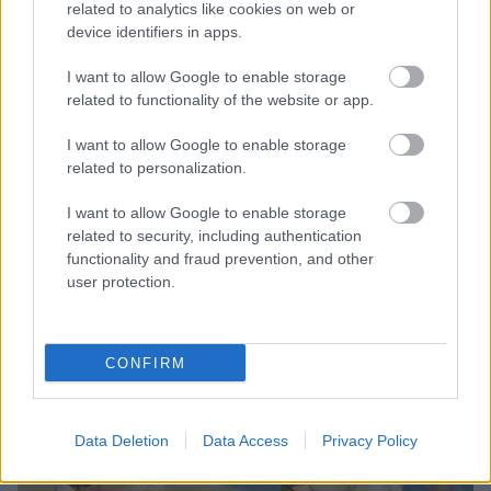
related to analytics like cookies on web or
Kategorie:
ALZHEIMER-KRANKHEIT
device identifiers in apps.
I want to allow Google to enable storage
related to functionality of the website or app.
I want to allow Google to enable storage
Mobile Überwachung der
related to personalization.
Alzheimer-Krankheit
I want to allow Google to enable storage
related to security, including authentication
functionality and fraud prevention, and other
Alzheimer-Krankheit
user protection.
24-10-2020
,
Mgr Katarzyna Brydak
Sie können diesen Text hier lesen 2 min.
CONFIRM
Data Deletion
Data Access
Privacy Policy