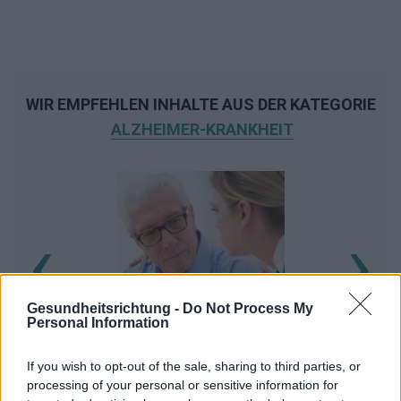
WIR EMPFEHLEN INHALTE AUS DER KATEGORIE
ALZHEIMER-KRANKHEIT
‹
›
Ko
Gesundheitsrichtung -
Do Not Process My
Demenz bei Alzheimer-Krankheit
Personal Information
If you wish to opt-out of the sale, sharing to third parties, or
processing of your personal or sensitive information for