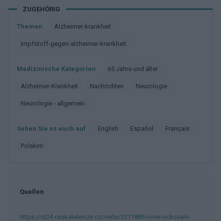
ZUGEHÖRIG
Themen
Alzheimer-krankheit
Impfstoff-gegen-alzheimer-krankheit
Medizinische Kategorien
65 Jahre und älter
Alzheimer-Krankheit
Nachrichten
Neurologie
Neurologie - allgemein
Sehen Sie es auch auf
english
español
français
polskim
Quellen
https://ct24.ceskatelevize.cz/veda/3211885-nove-ockovani-