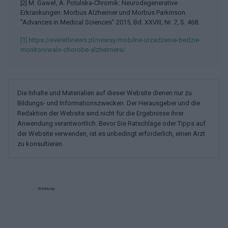
[2] M. Gaweł, A. Potulska-Chromik: Neurodegenerative
Erkrankungen: Morbus Alzheimer und Morbus Parkinson.
"Advances in Medical Sciences" 2015, Bd. XXVIII, Nr. 7, S. 468.
[1] https://everethnews.pl/newsy/mobilne-urzadzenie-bedzie-
monitorowalo-chorobe-alzheimera/
Die Inhalte und Materialien auf dieser Website dienen nur zu
Bildungs- und Informationszwecken. Der Herausgeber und die
Redaktion der Website sind nicht für die Ergebnisse ihrer
Anwendung verantwortlich. Bevor Sie Ratschläge oder Tipps auf
der Website verwenden, ist es unbedingt erforderlich, einen Arzt
zu konsultieren.
Werbung: