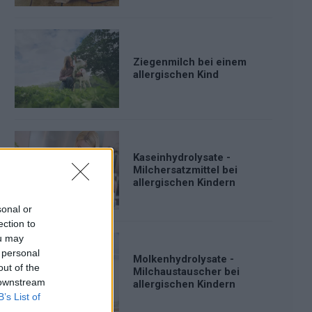
Ziegenmilch bei einem
allergischen Kind
Kaseinhydrolysate -
Milchersatzmittel bei
allergischen Kindern
sonal or
ection to
ou may
 personal
Molkenhydrolysate -
out of the
Milchaustauscher bei
 downstream
allergischen Kindern
B’s List of