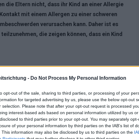
 die Eltern nicht, dass ihr Kind an einer Allergie
 Kontakt mit einem Allergen zu einer schweren
tembeschwerden verursachen kann. Daher ist es
teilzunehmen, die zeigen können, dass ein Kind
tsrichtung -
Do Not Process My Personal Information
to opt-out of the sale, sharing to third parties, or processing of your per
formation for targeted advertising by us, please use the below opt-out s
r selection. Please note that after your opt-out request is processed y
eing interest-based ads based on personal information utilized by us or
disclosed to third parties prior to your opt-out. You may separately opt-
losure of your personal information by third parties on the IAB’s list of
. This information may also be disclosed by us to third parties on the
IA
Participants
that may further disclose it to other third parties.