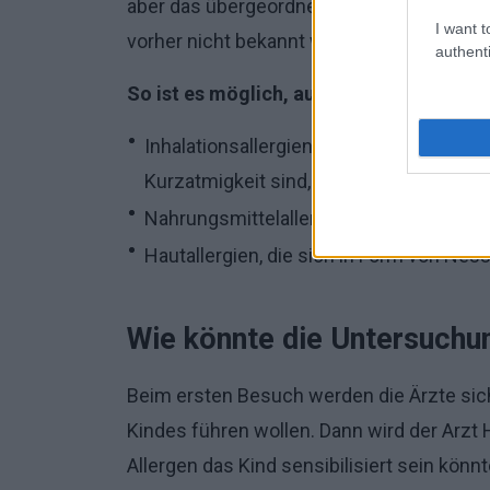
aber das übergeordnete Ziel ist es, herausz
I want t
vorher nicht bekannt war.
authenti
So ist es möglich, auf folgende Punkte z
Inhalationsallergien, deren Folgen Hus
Kurzatmigkeit sind,
Nahrungsmittelallergie, z.B. gegen Kuhm
Hautallergien, die sich in Form von Nes
Wie könnte die Untersuchu
Beim ersten Besuch werden die Ärzte sich
Kindes führen wollen. Dann wird der Arzt
Allergen das Kind sensibilisiert sein könn