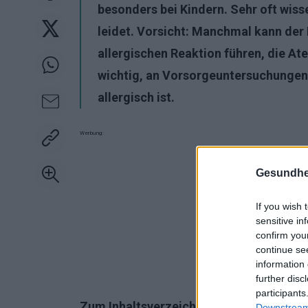
besonders bei Kindern. Sehr oft wissen
leidet. Vorsicht: Manchmal kann der
allergischen Reaktion führen, die A
wichtig, an Vorsorgeuntersuchungen 
allergisch ist.
Werbung:
Gesundhei
If you wish 
sensitive in
confirm you
continue se
information 
further disc
participants
Zum Inhaltsverzeichnis:
Downstream 