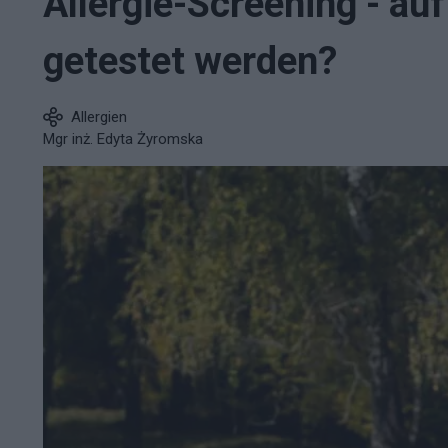
Allergie-Screening - auf
getestet werden?
Allergien
Mgr inż. Edyta Żyromska