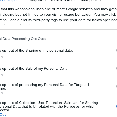
 that this website/app uses one or more Google services and may gath
e Unverträglichkeit?
including but not limited to your visit or usage behaviour. You may click 
 to Google and its third-party tags to use your data for below specifi
ogle consent section.
aus?
?
l Data Processing Opt Outs
teilzunehmen?
o opt-out of the Sharing of my personal data.
In
as ist eine Unverträglichkeit?
o opt-out of the Sale of my Personal Data.
In
ontakt mit einem Allergen (der Substanz, die die
to opt-out of processing my Personal Data for Targeted
ing.
ischen Reaktion
führt. Für die meisten Menschen ist
In
und löst keine spezifische Reaktion aus.
Intoleranz
o opt-out of Collection, Use, Retention, Sale, and/or Sharing
s Immunsystem nicht beteiligt ist, wie dies bei einer
ersonal Data that Is Unrelated with the Purposes for which it
lected.
zum Beispiel dann vor, wenn nach der Aufnahme von
Out