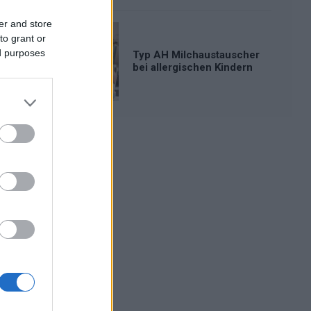
er and store
to grant or
ed purposes
Typ AH Milchaustauscher
bei allergischen Kindern
Werbung: