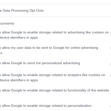
ichtig ist, dass eine unerkannte Intoleranz zu
ve Data Processing Opt Outs
ck, Diabetes oder sogar Krebs führen kann.
consents
o allow Google to enable storage related to advertising like cookies on
evice identifiers in apps.
edizin, der bei einer bestimmten Gruppe von Menschen
ner Krankheit aufweisen, mit dem Ziel, diese
o allow my user data to be sent to Google for online advertising
s.
n, um schwerwiegende Folgen im späteren
reening
wird in erster Linie bei gesunden Menschen
to allow Google to send me personalized advertising.
en, die Krankheit zu entwickeln. Gut gewählte
o allow Google to enable storage related to analytics like cookies on
ivität und Spezifität aufweisen.
evice identifiers in apps.
i Kindern aus?
o allow Google to enable storage related to functionality of the website
kann auf verschiedene Weise durchgeführt werden,
o allow Google to enable storage related to personalization.