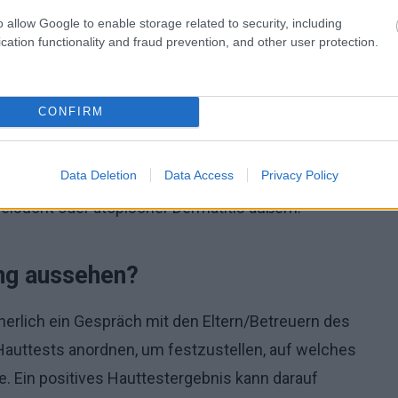
ufinden, ob ein Kind an einer Allergie leidet, die
o allow Google to enable storage related to security, including
cation functionality and fraud prevention, and other user protection.
u testen:
CONFIRM
ten, Schnupfen, Bindehautentzündung und periodische
Data Deletion
Data Access
Privacy Policy
ilcheiweiß,
selsucht oder atopischer Dermatitis äußern.
ng aussehen?
erlich ein Gespräch mit den Eltern/Betreuern des
 Hauttests anordnen, um festzustellen, auf welches
te. Ein positives Hauttestergebnis kann darauf