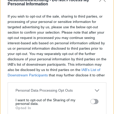
Personal Information
If you wish to opt-out of the sale, sharing to third parties, or
processing of your personal or sensitive information for
targeted advertising by us, please use the below opt-out
section to confirm your selection. Please note that after your
Interessant? Teilen sie es auf Facebook!
opt-out request is processed you may continue seeing
interest-based ads based on personal information utilized by
us or personal information disclosed to third parties prior to
Möchten Sie auf dem Laufenden bleiben?
G
o
o
g
l
e
your opt-out. You may separately opt-out of the further
Folgen Sie uns auf
News
disclosure of your personal information by third parties on the
IAB’s list of downstream participants. This information may
also be disclosed by us to third parties on the
IAB’s List of
ZUGEHÖRIG
Downstream Participants
that may further disclose it to other
third parties.
Themen
Kognitive-verhaltenstherapie
Please note that this website/app uses one or more Google
Störungen - psychotisch
Virtuelle-realität
Personal Data Processing Opt Outs
services and may gather and store information including but
not limited to your visit or usage behaviour. You may click to
I want to opt-out of the Sharing of my
Sehen Sie es auch auf
english
español
français
personal data.
grant or deny consent to Google and its third-party tags to
Opted In
use your data for below specified purposes in below Google
polskim