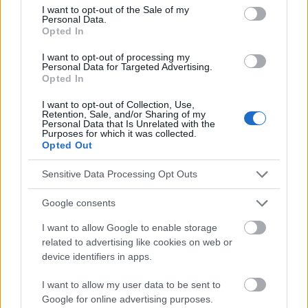
consent section.
I want to opt-out of the Sale of my
Personal Data.
Opted In
I want to opt-out of processing my
Quellen
Personal Data for Targeted Advertising.
Opted In
https://www.medicalnewstoday.com/articles/320884.php
I want to opt-out of Collection, Use,
Retention, Sale, and/or Sharing of my
Personal Data that Is Unrelated with the
Purposes for which it was collected.
Opted Out
Die Inhalte und Materialien auf dieser Website dienen nur zu
Bildungs- und Informationszwecken. Der Herausgeber und die
Sensitive Data Processing Opt Outs
Redaktion der Website sind nicht für die Ergebnisse ihrer
Anwendung verantwortlich. Bevor Sie Ratschläge oder Tipps auf
Google consents
der Website verwenden, ist es unbedingt erforderlich, einen Arzt
zu konsultieren.
I want to allow Google to enable storage
related to advertising like cookies on web or
device identifiers in apps.
Werbung:
I want to allow my user data to be sent to
Google for online advertising purposes.