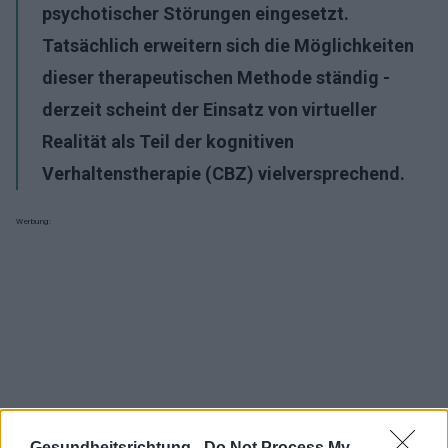
psychotischer Störungen eingesetzt.
Tatsächlich erweitern sich die Möglichkeiten
dieser therapeutischen Methode ständig -
derzeit scheint der Einsatz von virtueller
Realität als Teil der kognitiven
Verhaltenstherapie (CBZ) vielversprechend.
Werbung:
Gesundheitsrichtung -
Do Not Process My