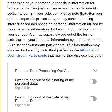
Möchten Sie auf dem Laufenden bleiben?
G
o
o
g
l
e
processing of your personal or sensitive information for
Folgen Sie uns auf
News
targeted advertising by us, please use the below opt-out
section to confirm your selection. Please note that after your
opt-out request is processed you may continue seeing
ZUGEHÖRIG
interest-based ads based on personal information utilized by
us or personal information disclosed to third parties prior to
Themen
Berührungsangst
Hafephobie
your opt-out. You may separately opt-out of the further
Spezifische-phobie
Symptome-der-hypophobie
disclosure of your personal information by third parties on the
IAB’s list of downstream participants. This information may
Ursachen-von-hypophobie
also be disclosed by us to third parties on the
IAB’s List of
Downstream Participants
that may further disclose it to other
Sehen Sie es auch auf
english
español
français
third parties.
polskim
Please note that this website/app uses one or more Google
Personal Data Processing Opt Outs
services and may gather and store information including but
not limited to your visit or usage behaviour. You may click to
I want to opt-out of the Sharing of my
personal data.
grant or deny consent to Google and its third-party tags to
Opted In
use your data for below specified purposes in below Google
Quellen
consent section.
I want to opt-out of the Sale of my
Personal Data.
https://www.healthline.com/health/haphephobia
Opted In
https://www.medicalnewstoday.com/articles/320763.php