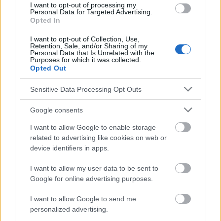
I want to opt-out of processing my
Personal Data for Targeted Advertising.
Opted In
Die Inhalte und Materialien auf dieser Website dienen nur zu
I want to opt-out of Collection, Use,
Retention, Sale, and/or Sharing of my
Bildungs- und Informationszwecken. Der Herausgeber und die
Personal Data that Is Unrelated with the
Redaktion der Website sind nicht für die Ergebnisse ihrer
Purposes for which it was collected.
Anwendung verantwortlich. Bevor Sie Ratschläge oder Tipps auf
Opted Out
der Website verwenden, ist es unbedingt erforderlich, einen Arzt
zu konsultieren.
Sensitive Data Processing Opt Outs
Google consents
Werbung:
I want to allow Google to enable storage
related to advertising like cookies on web or
device identifiers in apps.
I want to allow my user data to be sent to
Google for online advertising purposes.
I want to allow Google to send me
personalized advertising.