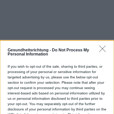
Gesundheitsrichtung -
Do Not Process My
Personal Information
Interessant? Teilen sie es auf Facebook!
If you wish to opt-out of the sale, sharing to third parties, or
Möchten Sie auf dem Laufenden bleiben?
G
o
o
g
l
e
processing of your personal or sensitive information for
Folgen Sie uns auf
News
targeted advertising by us, please use the below opt-out
section to confirm your selection. Please note that after your
opt-out request is processed you may continue seeing
ZUGEHÖRIG
interest-based ads based on personal information utilized by
us or personal information disclosed to third parties prior to
Themen
Endokrines system
Hormone
your opt-out. You may separately opt-out of the further
Hormone und körpergewicht
disclosure of your personal information by third parties on the