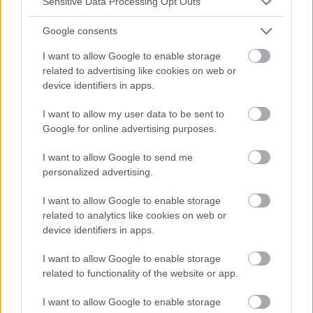
Sensitive Data Processing Opt Outs
3389/fendo.2021.585887/full,
https://diabetyk.org.pl/leczenie-insulina-a-masa-ciala-jak-nie-
przytyc-na-insulinie/,
Google consents
https://journals.viamedica.pl/forum_zaburzen_metabolicznych/
I want to allow Google to enable storage
article/download/28724/23493
related to advertising like cookies on web or
device identifiers in apps.
I want to allow my user data to be sent to
Die Inhalte und Materialien auf dieser Website dienen nur zu
Google for online advertising purposes.
Bildungs- und Informationszwecken. Der Herausgeber und die
Redaktion der Website sind nicht für die Ergebnisse ihrer
I want to allow Google to send me
Anwendung verantwortlich. Bevor Sie Ratschläge oder Tipps auf
der Website verwenden, ist es unbedingt erforderlich, einen Arzt
personalized advertising.
zu konsultieren.
I want to allow Google to enable storage
related to analytics like cookies on web or
Werbung:
device identifiers in apps.
I want to allow Google to enable storage
related to functionality of the website or app.
I want to allow Google to enable storage