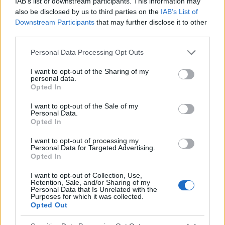
IAB’s list of downstream participants. This information may
also be disclosed by us to third parties on the
IAB’s List of
Sehen Sie es auch auf
english
español
français
Downstream Participants
that may further disclose it to other
polskim
third parties.
Please note that this website/app uses one or more Google
Personal Data Processing Opt Outs
services and may gather and store information including but
not limited to your visit or usage behaviour. You may click to
I want to opt-out of the Sharing of my
Quellen
personal data.
grant or deny consent to Google and its third-party tags to
Opted In
use your data for below specified purposes in below Google
1. Klósek P., The role of psychological stress in the
consent section.
neuroendocrine regulation of food intake and obesity
I want to opt-out of the Sale of my
Personal Data.
formation, Forum of Metabolic Disorders 2016, Vol. 7, No. 3,
Opted In
111-118. 2.Obradovic M. et al, Leptin and Obesity: Role and
Clinical Implication, Front. Endocrinol., Vol. 12 - 2021. 3.Polish
I want to opt-out of processing my
Diabetes Association, Insulinbehandlung und Körpergewicht.
Personal Data for Targeted Advertising.
Wie man nicht "auf Insulin" dick wird, diabetyk.org.pl, 2018. 4.
Opted In
Suliburska J., Kuśnierek J., Dietary and non-food factors in the
development of insulin resistance, Forum Zaburzenie
I want to opt-out of Collection, Use,
Metabolicznych 2010, Vol. 1, No. 3, 177-183.
Retention, Sale, and/or Sharing of my
Personal Data that Is Unrelated with the
Purposes for which it was collected.
https://journals.viamedica.pl/forum_zaburzen_metabolicznych/
Opted Out
article/download/49394/36320,
https://www.frontiersin.org/journals/endocrinology/articles/10.