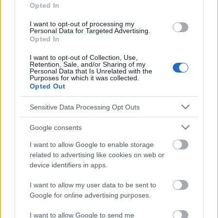
Saccharomyces boulardii
Opted In
Sichere verwendung von probiotika
I want to opt-out of processing my
Personal Data for Targeted Advertising.
Vorteile von probiotika
Opted In
I want to opt-out of Collection, Use,
Sehen Sie es auch auf
english
español
français
Retention, Sale, and/or Sharing of my
Personal Data that Is Unrelated with the
Purposes for which it was collected.
polskim
Opted Out
Sensitive Data Processing Opt Outs
Die Inhalte und Materialien auf dieser Website dienen nur zu
Bildungs- und Informationszwecken. Der Herausgeber und die
Google consents
Redaktion der Website sind nicht für die Ergebnisse ihrer
I want to allow Google to enable storage
Anwendung verantwortlich. Bevor Sie Ratschläge oder Tipps auf
related to advertising like cookies on web or
der Website verwenden, ist es unbedingt erforderlich, einen Arzt
device identifiers in apps.
zu konsultieren.
I want to allow my user data to be sent to
Google for online advertising purposes.
Werbung:
I want to allow Google to send me