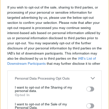
If you wish to opt-out of the sale, sharing to third parties, or
processing of your personal or sensitive information for
targeted advertising by us, please use the below opt-out
section to confirm your selection. Please note that after your
Interessant? Teilen sie es auf Facebook!
opt-out request is processed you may continue seeing
interest-based ads based on personal information utilized by
us or personal information disclosed to third parties prior to
Möchten Sie auf dem Laufenden bleiben?
G
o
o
g
l
e
your opt-out. You may separately opt-out of the further
Folgen Sie uns auf
News
disclosure of your personal information by third parties on the
IAB’s list of downstream participants. This information may
also be disclosed by us to third parties on the
IAB’s List of
ZUGEHÖRIG
Downstream Participants
that may further disclose it to other
Themen
Antibiotika-therapie
Bifidobakterium
third parties.
Darmgesundheit
Diät
Geistige-gesundheit
Please note that this website/app uses one or more Google
Personal Data Processing Opt Outs
services and may gather and store information including but
Gesundheit
Immunsystem
Intestinale mikroflora
not limited to your visit or usage behaviour. You may click to
I want to opt-out of the Sharing of my
personal data.
grant or deny consent to Google and its third-party tags to
Lactobazillus
Natürliche quellen von probiotika
Opted In
use your data for below specified purposes in below Google
Probiotika
Probiotische ergänzungen
consent section.
I want to opt-out of the Sale of my
Personal Data.