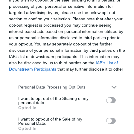
Interessant? Teilen sie es auf Facebook!
processing of your personal or sensitive information for
targeted advertising by us, please use the below opt-out
section to confirm your selection. Please note that after your
Möchten Sie auf dem Laufenden bleiben?
G
o
o
g
l
e
opt-out request is processed you may continue seeing
Folgen Sie uns auf
News
interest-based ads based on personal information utilized by
us or personal information disclosed to third parties prior to
your opt-out. You may separately opt-out of the further
ZUGEHÖRIG
disclosure of your personal information by third parties on the
Themen
Auswirkungen auf das wohlbefinden
IAB’s list of downstream participants. This information may
also be disclosed by us to third parties on the
IAB’s List of
Geistige-gesundheit
Gesunde alternativen
Downstream Participants
that may further disclose it to other
third parties.
Gewichtsmanagement
Haltungsprobleme
Please note that this website/app uses one or more Google
Kardiovaskuläre krankheiten
Körperliche betätigung
Personal Data Processing Opt Outs
services and may gather and store information including but
Körperliche gesundheit
not limited to your visit or usage behaviour. You may click to
I want to opt-out of the Sharing of my
personal data.
grant or deny consent to Google and its third-party tags to
Negative auswirkungen des sitzens
Opted In
use your data for below specified purposes in below Google
consent section.
Prävention von herzkrankheiten
Risiko für diabetes
I want to opt-out of the Sale of my
Personal Data.
Rückenschmerzen
Sesshafter lebensstil
Opted In