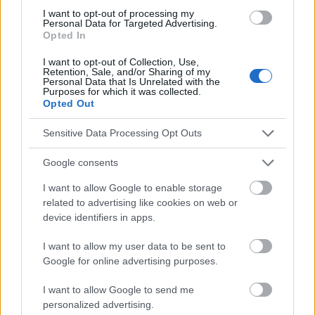
Verlangsamter stoffwechsel
Zunahme der aktivität
I want to opt-out of processing my
Personal Data for Targeted Advertising.
Opted In
Sehen Sie es auch auf
english
español
français
I want to opt-out of Collection, Use,
polskim
Retention, Sale, and/or Sharing of my
Personal Data that Is Unrelated with the
Purposes for which it was collected.
Opted Out
Die Inhalte und Materialien auf dieser Website dienen nur zu
Sensitive Data Processing Opt Outs
Bildungs- und Informationszwecken. Der Herausgeber und die
Redaktion der Website sind nicht für die Ergebnisse ihrer
Google consents
Anwendung verantwortlich. Bevor Sie Ratschläge oder Tipps auf
der Website verwenden, ist es unbedingt erforderlich, einen Arzt
I want to allow Google to enable storage
zu konsultieren.
related to advertising like cookies on web or
device identifiers in apps.
Werbung:
I want to allow my user data to be sent to
Google for online advertising purposes.
I want to allow Google to send me
personalized advertising.