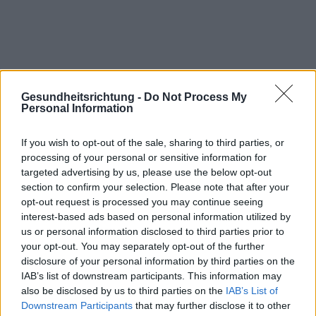
Gesundheitsrichtung -
Do Not Process My
Personal Information
Interessant? Teilen sie es auf Facebook!
If you wish to opt-out of the sale, sharing to third parties, or
processing of your personal or sensitive information for
Möchten Sie auf dem Laufenden bleiben?
G
o
o
g
l
e
targeted advertising by us, please use the below opt-out
Folgen Sie uns auf
News
section to confirm your selection. Please note that after your
opt-out request is processed you may continue seeing
ZUGEHÖRIG
interest-based ads based on personal information utilized by
us or personal information disclosed to third parties prior to
Themen
Arten von bewegung für schwangere
your opt-out. You may separately opt-out of the further
disclosure of your personal information by third parties on the
Beratung mit einem arzt
Bewegung im dritten trimester
IAB’s list of downstream participants. This information may
also be disclosed by us to third parties on the
Bewegung im ersten trimester
IAB’s List of
Downstream Participants
that may further disclose it to other
Bewegung im zweiten trimester