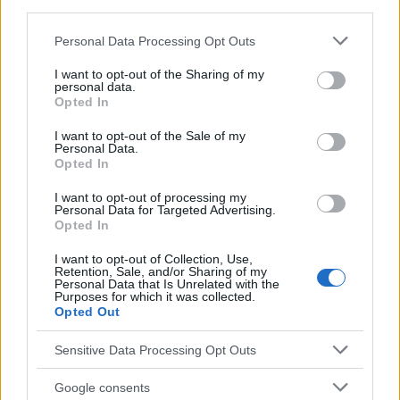
third parties.
Bewegung während der schwangerschaft
Please note that this website/app uses one or more Google
Personal Data Processing Opt Outs
services and may gather and store information including but
Gesundheit von müttern und kindern
not limited to your visit or usage behaviour. You may click to
I want to opt-out of the Sharing of my
personal data.
grant or deny consent to Google and its third-party tags to
Körperliche aktivität während der schwangerschaft
Opted In
use your data for below specified purposes in below Google
Pilates während der schwangerschaft
consent section.
I want to opt-out of the Sale of my
Personal Data.
Schwimmen während der schwangerschaft
Opted In
Sicheres training während der schwangerschaft
I want to opt-out of processing my
Personal Data for Targeted Advertising.
Stressabbau während der schwangerschaft
Opted In
Verbesserung der körperlichen fitness
I want to opt-out of Collection, Use,
Retention, Sale, and/or Sharing of my
Vorbereitung-auf-geburt
Personal Data that Is Unrelated with the
Purposes for which it was collected.
Vorsichtsmaßnahmen während der schwangerschaft
Opted Out
Vorteile von sport während der schwangerschaft
Sensitive Data Processing Opt Outs
Wochenbettgymnastik
Yoga für schwangere
Google consents