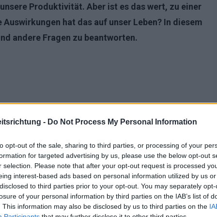
nsere Produktivität. Aber ist es das wert, zu einer
he Auswirkungen hat das auf unser Leben? In diesem
 und andere Fragen zu beantworten.
tsrichtung -
Do Not Process My Personal Information
to opt-out of the sale, sharing to third parties, or processing of your per
formation for targeted advertising by us, please use the below opt-out s
r selection. Please note that after your opt-out request is processed y
eing interest-based ads based on personal information utilized by us or
disclosed to third parties prior to your opt-out. You may separately opt-
losure of your personal information by third parties on the IAB’s list of
. This information may also be disclosed by us to third parties on the
IA
Participants
that may further disclose it to other third parties.