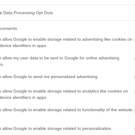
ndheit und unser Wohlbefinden. Während des Schlafs
sen, darunter REM- und Tiefschlafphasen, die für die
ve Data Processing Opt Outs
m unerlässlich sind.
consents
o allow Google to enable storage related to advertising like cookies on
evice identifiers in apps.
mäßig ins Bett zu gehen und jeden Tag zur gleichen
o allow my user data to be sent to Google for online advertising
unsere biologische Uhr mit unserem Tagesrhythmus zu
s.
chlafqualität und allgemeinem Wohlbefinden führt.
to allow Google to send me personalized advertising.
lafenszeit
o allow Google to enable storage related to analytics like cookies on
evice identifiers in apps.
 Vorteile mit sich bringen, darunter eine bessere
o allow Google to enable storage related to functionality of the website
ndheit und ein geringeres Risiko für viele
kungen.
o allow Google to enable storage related to personalization.