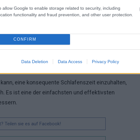
einer konsequenten Schlafenszeit
o allow Google to enable storage related to security, including
cation functionality and fraud prevention, and other user protection.
 verschiedener Lebensfaktoren wie Arbeit, Familie
e konstante Schlafenszeit einzuhalten. In solchen
iss zu finden, der es ermöglicht, die regelmäßigen
CONFIRM
nzuhalten.
Data Deletion
Data Access
Privacy Policy
kann, eine konsequente Schlafenszeit einzuhalten,
h. Es ist eine der einfachsten und effektivsten
essern.
t? Teilen sie es auf Facebook!