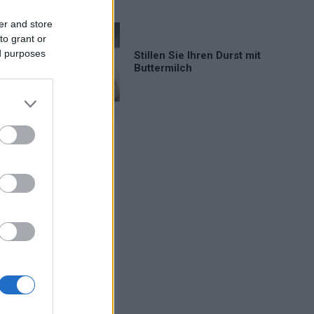
er and store
to grant or
ed purposes
Stillen Sie Ihren Durst mit
Buttermilch
Werbung: