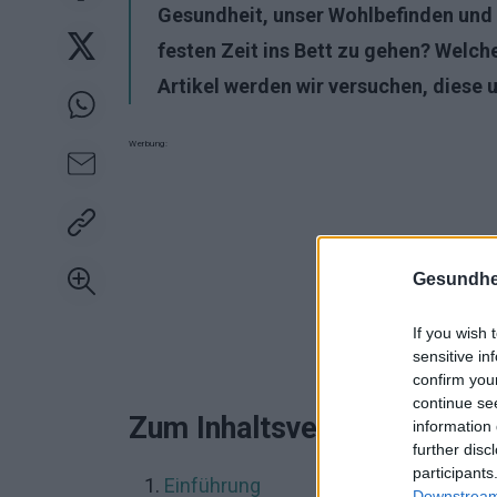
Gesundheit, unser Wohlbefinden und u
festen Zeit ins Bett zu gehen? Welc
Artikel werden wir versuchen, diese
Werbung:
Gesundhei
If you wish 
sensitive in
confirm you
continue se
Zum Inhaltsverzeichnis
information 
further disc
participants
Einführung
Downstream 