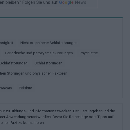
n bleiben? Folgen Sie uns auf
G
o
o
g
l
e
News
osigkeit
Nicht organische Schlafstörungen
Periodische und paroxysmale Störungen
Psychiatrie
Schlafstörungen
Schlafstörungen
schen Störungen und physischen Faktoren
français
polskim
n nur zu Bildungs- und Informationszwecken. Der Herausgeber und die
ihrer Anwendung verantwortlich. Bevor Sie Ratschläge oder Tipps auf
einen Arzt zu konsultieren.