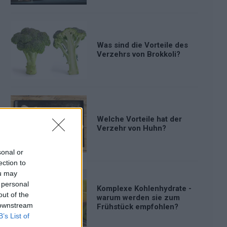
Was sind die Vorteile des
Verzehrs von Brokkoli?
Welche Vorteile hat der
Verzehr von Huhn?
sonal or
ection to
ou may
 personal
Komplexe Kohlenhydrate -
out of the
warum werden sie zum
 downstream
Frühstück empfohlen?
B’s List of