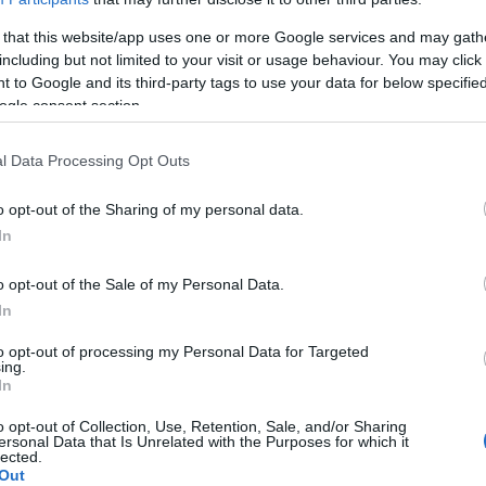
 that this website/app uses one or more Google services and may gath
including but not limited to your visit or usage behaviour. You may click 
 to Google and its third-party tags to use your data for below specifi
ogle consent section.
mit einer festen Schlafenszeit
l Data Processing Opt Outs
o opt-out of the Sharing of my personal data.
In
o opt-out of the Sale of my Personal Data.
ichtig zu funktionieren. Er hilft bei der Regeneration,
In
Gleichgewicht. Eine regelmäßige Schlafenszeit mag
to opt-out of processing my Personal Data for Targeted
ing.
nicht jeder leisten kann.
In
o opt-out of Collection, Use, Retention, Sale, and/or Sharing
fs
ersonal Data that Is Unrelated with the Purposes for which it
lected.
Out