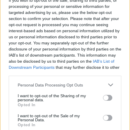
If you wish to opt-out of the sale, sharing to third parties, or
Interessant? Teilen sie es auf Facebook!
processing of your personal or sensitive information for
targeted advertising by us, please use the below opt-out
section to confirm your selection. Please note that after your
Möchten Sie auf dem Laufenden bleiben?
G
o
o
g
l
e
opt-out request is processed you may continue seeing
Folgen Sie uns auf
News
interest-based ads based on personal information utilized by
us or personal information disclosed to third parties prior to
your opt-out. You may separately opt-out of the further
ZUGEHÖRIG
disclosure of your personal information by third parties on the
Themen
Expositions-therapie
Ptsd
Smartphone
IAB’s list of downstream participants. This information may
also be disclosed by us to third parties on the
IAB’s List of
Virtuelle-realität
Vr
Downstream Participants
that may further disclose it to other
third parties.
Sehen Sie es auch auf
english
español
français
Please note that this website/app uses one or more Google
Personal Data Processing Opt Outs
services and may gather and store information including but
polskim
not limited to your visit or usage behaviour. You may click to
I want to opt-out of the Sharing of my
personal data.
grant or deny consent to Google and its third-party tags to
Opted In
use your data for below specified purposes in below Google
consent section.
I want to opt-out of the Sale of my
Quellen
Personal Data.
Opted In
Gawęda Ł., Kryzys psychiczny we współczesnym świecie,