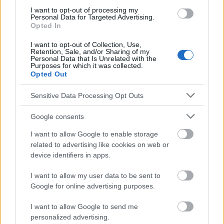
Warszawa 2021
I want to opt-out of processing my
Personal Data for Targeted Advertising.
Opted In
I want to opt-out of Collection, Use,
Die Inhalte und Materialien auf dieser Website dienen nur zu
Retention, Sale, and/or Sharing of my
Bildungs- und Informationszwecken. Der Herausgeber und die
Personal Data that Is Unrelated with the
Purposes for which it was collected.
Redaktion der Website sind nicht für die Ergebnisse ihrer
Opted Out
Anwendung verantwortlich. Bevor Sie Ratschläge oder Tipps auf
der Website verwenden, ist es unbedingt erforderlich, einen Arzt
Sensitive Data Processing Opt Outs
zu konsultieren.
Google consents
Werbung:
I want to allow Google to enable storage
related to advertising like cookies on web or
device identifiers in apps.
I want to allow my user data to be sent to
Google for online advertising purposes.
I want to allow Google to send me
personalized advertising.