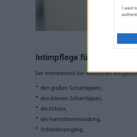
I want t
authenti
Intimpflege für Mädchen
Der Intimbereich bei weiblichen Neugebo
den großen Schamlippen,
den kleinen Schamlippen,
die Klitoris,
die Harnröhrenmündung,
Scheideneingang,