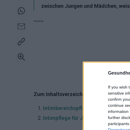
zwischen Jungen und Mädchen, weist
Werbung:
Gesundhei
If you wish 
sensitive in
Zum Inhaltsverzeichnis:
confirm you
continue se
Intimbereichspflege für Mädchen
information 
Intimpflege für Jungen
further disc
participants
Downstream 