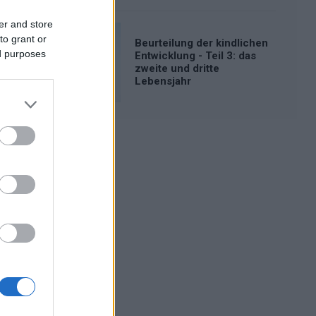
er and store
to grant or
Beurteilung der kindlichen
ed purposes
Entwicklung - Teil 3: das
zweite und dritte
Lebensjahr
Werbung: