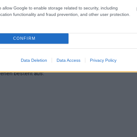
o allow Google to enable storage related to security, including
cation functionality and fraud prevention, and other user protection.
CONFIRM
Pflege des Intimbereichs bei Neugeborenen,
Foto: panthermedia
Data Deletion
Data Access
Privacy Policy
renen besteht aus: