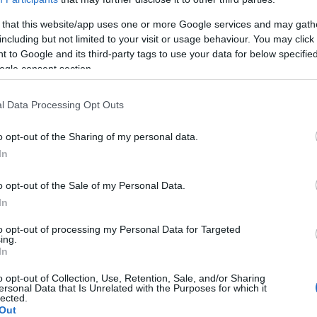
ehr
zart und empfindlich
. Aufgrund ihrer Funktion
 that this website/app uses one or more Google services and may gath
including but not limited to your visit or usage behaviour. You may click 
ßt, dass die Haut des Menschen sein größtes Organ
 to Google and its third-party tags to use your data for below specifi
eregulierung bis zum Schutz vor ultravioletter
ogle consent section.
d Austrocknung. Die Haut eines Neugeborenen ist,
l Data Processing Opt Outs
h nicht vollständig ausgereift und nicht alle
 gewünschte Weise. Es dauert seine Zeit, bis die
o opt-out of the Sharing of my personal data.
In
 Haut eines Erwachsenen
angenommen hat. Die
richtig
zu
reifen
.
o opt-out of the Sale of my Personal Data.
In
 besondere Aufmerksamkeit, unabhängig vom
to opt-out of processing my Personal Data for Targeted
eten Merkmale auf, die den mechanischen Schutz
ing.
In
mhaare, pH-Veränderung). Bis dahin ist eine
o opt-out of Collection, Use, Retention, Sale, and/or Sharing
chen Abwehrmechanismen unterstützt, sehr wichtig.
ersonal Data that Is Unrelated with the Purposes for which it
lected.
Out