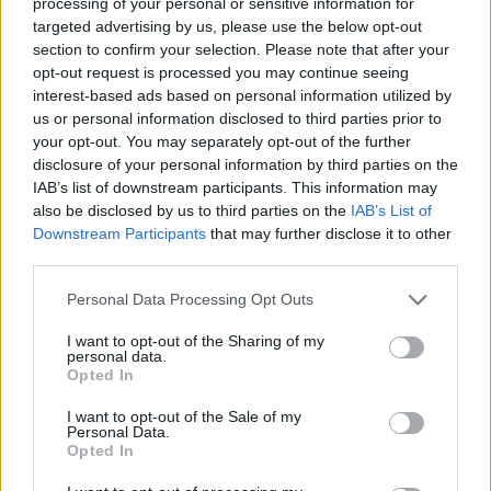
processing of your personal or sensitive information for
targeted advertising by us, please use the below opt-out
Möchten Sie auf dem Laufenden bleiben?
G
o
o
g
l
e
section to confirm your selection. Please note that after your
Folgen Sie uns auf
News
opt-out request is processed you may continue seeing
interest-based ads based on personal information utilized by
us or personal information disclosed to third parties prior to
ZUGEHÖRIG
your opt-out. You may separately opt-out of the further
disclosure of your personal information by third parties on the
Themen
Halswirbelsäule-schmerzen
Schwindel
IAB’s list of downstream participants. This information may
also be disclosed by us to third parties on the
IAB’s List of
Sehen Sie es auch auf
english
español
français
Downstream Participants
that may further disclose it to other
third parties.
polskim
Please note that this website/app uses one or more Google
Personal Data Processing Opt Outs
services and may gather and store information including but
not limited to your visit or usage behaviour. You may click to
I want to opt-out of the Sharing of my
personal data.
Quellen
grant or deny consent to Google and its third-party tags to
Opted In
use your data for below specified purposes in below Google
1) Bradley W, Neurology in clinical practice. Polnische Ausgabe,
consent section.
I want to opt-out of the Sale of my
herausgegeben von Milewska A. Wydawnictwo Czelej Sp. z
Personal Data.
o.o., Lublin 2006 2) Binder A, Die Diagnose und Behandlung von
Opted In
unspezifischen Nackenschmerzen und Schleudertrauma. Eura
Medicophys. 2007 Mar;43(1):79-89