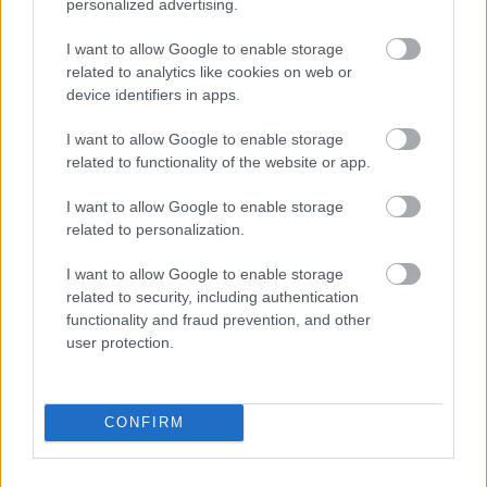
personalized advertising.
Derzeit gibt es etwa fünfzig Menschen, bei denen
Morbus Fabry diagnostiziert wurde.
I want to allow Google to enable storage
related to analytics like cookies on web or
device identifiers in apps.
Morbus Fabry betrifft ein Gen, das sich auf dem X-
Chromosom befindet - es handelt sich also um eine
I want to allow Google to enable storage
related to functionality of the website or app.
Erbkrankheit.
I want to allow Google to enable storage
related to personalization.
1
2
I want to allow Google to enable storage
related to security, including authentication
functionality and fraud prevention, and other
user protection.
Interessant? Teilen sie es auf Facebook!
Möchten Sie auf dem Laufenden bleiben?
G
o
o
g
l
e
CONFIRM
Folgen Sie uns auf
News