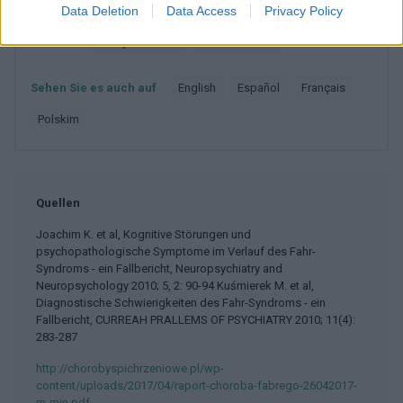
ZUGEHÖRIG
Data Deletion
Data Access
Privacy Policy
Themen
Fabry-krankheit
Krankheit-fahr
Sehen Sie es auch auf
english
español
français
polskim
Quellen
Joachim K. et al, Kognitive Störungen und
psychopathologische Symptome im Verlauf des Fahr-
Syndroms - ein Fallbericht, Neuropsychiatry and
Neuropsychology 2010; 5, 2: 90-94 Kuśmierek M. et al,
Diagnostische Schwierigkeiten des Fahr-Syndroms - ein
Fallbericht, CURREAH PRALLEMS OF PSYCHIATRY 2010; 11(4):
283-287
http://chorobyspichrzeniowe.pl/wp-
content/uploads/2017/04/raport-choroba-fabrego-26042017-
m-min.pdf