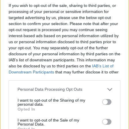
If you wish to opt-out of the sale, sharing to third parties, or
Anhäufung von Fettstoffen, was zu einer
processing of your personal or sensitive information for
Beeinträchtigung des Sehvermögens führt.
targeted advertising by us, please use the below opt-out
section to confirm your selection. Please note that after your
opt-out request is processed you may continue seeing
Betroffene von Morbus Fabry geben an, dass die
interest-based ads based on personal information utilized by
häufigsten Beschwerden, mit denen sie zu
us or personal information disclosed to third parties prior to
your opt-out. You may separately opt-out of the further
kämpfen haben, folgende sind:
disclosure of your personal information by third parties on the
IAB’s list of downstream participants. This information may
Schwindel,
also be disclosed by us to third parties on the
IAB’s List of
Downstream Participants
that may further disclose it to other
Schmerzen in den Füßen und Händen,
third parties.
Unterleibsschmerzen,
Please note that this website/app uses one or more Google
Personal Data Processing Opt Outs
Ausschlag,
services and may gather and store information including but
not limited to your visit or usage behaviour. You may click to
I want to opt-out of the Sharing of my
Herzrhythmusstörungen,
personal data.
grant or deny consent to Google and its third-party tags to
Opted In
Proteinurie,
use your data for below specified purposes in below Google
consent section.
I want to opt-out of the Sale of my
Herzversagen,
Personal Data.
Opted In