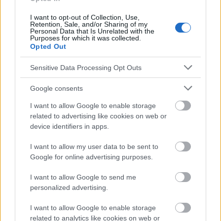
I want to opt-out of Collection, Use,
Retention, Sale, and/or Sharing of my
Personal Data that Is Unrelated with the
Die Inhalte und Materialien auf dieser Website dienen nur zu
Purposes for which it was collected.
Bildungs- und Informationszwecken. Der Herausgeber und die
Opted Out
Redaktion der Website sind nicht für die Ergebnisse ihrer
Anwendung verantwortlich. Bevor Sie Ratschläge oder Tipps auf
Sensitive Data Processing Opt Outs
der Website verwenden, ist es unbedingt erforderlich, einen Arzt
zu konsultieren.
Google consents
I want to allow Google to enable storage
related to advertising like cookies on web or
Werbung:
device identifiers in apps.
I want to allow my user data to be sent to
Google for online advertising purposes.
I want to allow Google to send me
personalized advertising.
I want to allow Google to enable storage
related to analytics like cookies on web or