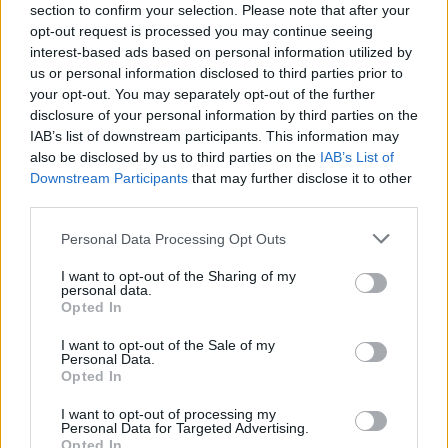
Möchten Sie auf dem Laufenden bleiben?
G
o
o
g
l
e
section to confirm your selection. Please note that after your
Folgen Sie uns auf
News
opt-out request is processed you may continue seeing
interest-based ads based on personal information utilized by
us or personal information disclosed to third parties prior to
ZUGEHÖRIG
your opt-out. You may separately opt-out of the further
disclosure of your personal information by third parties on the
Themen
Verdauung
Verdauungsprozess
IAB’s list of downstream participants. This information may
Wie der verdauungstrakt funktioniert
also be disclosed by us to third parties on the
IAB’s List of
Downstream Participants
that may further disclose it to other
Wie unser körper verdaut
third parties.
Please note that this website/app uses one or more Google
Personal Data Processing Opt Outs
Sehen Sie es auch auf
english
español
français
services and may gather and store information including but
polskim
not limited to your visit or usage behaviour. You may click to
I want to opt-out of the Sharing of my
personal data.
grant or deny consent to Google and its third-party tags to
Opted In
use your data for below specified purposes in below Google
consent section.
I want to opt-out of the Sale of my
Personal Data.
Quellen
Opted In
I want to opt-out of processing my
https://www.medicalnewstoday.com/articles/320014#what-is-
Personal Data for Targeted Advertising.
digestion
Opted In